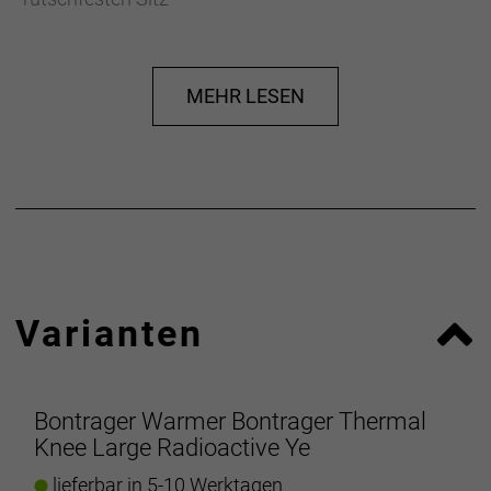
- Eng anliegender Schnitt mit aerodynamischer
Passform für optimierte Performance
MEHR LESEN
- Materialtyp: Strick
- Fasergehalt: 83% Polyester, 17% Elastan
Herstellerdaten gem. GPSR
Marke Bontrager:
Trek Bicycle GmbH
Wegastraße 8 C
06116 Halle (Saale)
Telefon: 00800 8735 8735
Varianten
Bontrager Warmer Bontrager Thermal
Knee Large Radioactive Ye
lieferbar in 5-10 Werktagen