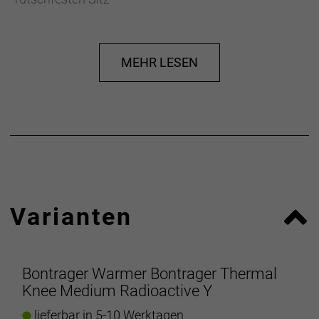
- Eng anliegender Schnitt mit aerodynamischer
Passform für optimierte Performance
MEHR LESEN
- Materialtyp: Strick
- Fasergehalt: 83% Polyester, 17% Elastan
Herstellerdaten gem. GPSR
Marke Bontrager:
Trek Bicycle GmbH
Wegastraße 8 C
06116 Halle (Saale)
Telefon: 00800 8735 8735
Varianten
Bontrager Warmer Bontrager Thermal
Knee Medium Radioactive Y
lieferbar in 5-10 Werktagen