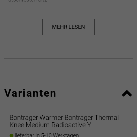
- Eng anliegender Schnitt mit aerodynamischer
Passform für optimierte Performance
MEHR LESEN
- Materialtyp: Strick
- Fasergehalt: 83% Polyester, 17% Elastan
Herstellerdaten gem. GPSR
Marke Bontrager:
Trek Bicycle GmbH
Wegastraße 8 C
06116 Halle (Saale)
Telefon: 00800 8735 8735
Varianten
Bontrager Warmer Bontrager Thermal
Knee Medium Radioactive Y
lieferbar in 5-10 Werktagen