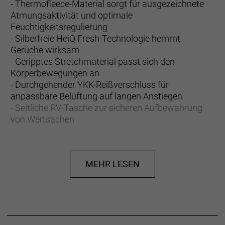
- Thermofleece-Material sorgt für ausgezeichnete
Atmungsaktivität und optimale
Feuchtigkeitsregulierung
- Silberfreie HeiQ Fresh-Technologie hemmt
Gerüche wirksam
- Geripptes Stretchmaterial passt sich den
Körperbewegungen an
- Durchgehender YKK-Reißverschluss für
anpassbare Belüftung auf langen Anstiegen
- Seitliche RV-Tasche zur sicheren Aufbewahrung
von Wertsachen
- Die in dem Produkt verwendeten Materialien
entsprechen 59 PET-Wasserflaschen
- Die eng anliegende Fitted-Passform erhöht die
MEHR LESEN
Aerodynamik für eine bessere Performance
Mit ganz viel Liebe für dich und zum Schutz des
Planeten gefertigt
Das Hauptmaterial des Circuit Thermal Women's-
Trikots besteht zu mindestens 75 % aus recycelten