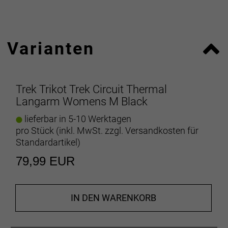
Materialien, was der Menge von 59 PET-Flaschen
entspricht.
Varianten
Atmungsaktive Wärme
Das Thermofleece-Material sorgt für hervorragende
Atmungsaktivität und optimale
Feuchtigkeitsregulierung.
Trek Trikot Trek Circuit Thermal
Langarm Womens M Black
Silberfreie HeiQ Fresh-Technologie zur
Geruchshemmung
lieferbar in 5-10 Werktagen
Die silberfreie HeiQ Fresh-Technologie mit mineral-
pro Stück (inkl. MwSt. zzgl.
Versandkosten für
oder biobasierten organischen Verbindungen
Standardartikel
)
unterdrückt Gerüche hocheffektiv und nachhaltig.
79,99 EUR
Durchgehende Belüftung
Der durchgehende YKK-Reißverschluss ermöglicht
die Anpassung der Belüftung auf langen Anstiegen.
IN DEN WARENKORB
Alles Notwendige dabei