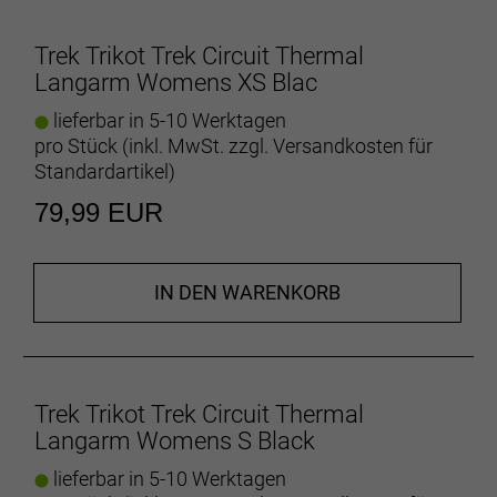
Drei offene Rückentaschen bieten reichlich Platz für
alles, was du unbedingt dabeihaben musst.
Trek Trikot Trek Circuit Thermal
Langarm Womens XS Blac
Die richtige Pflege deines Trikots
Die richtige Pflege deines Trikots verlängert seine
lieferbar in 5-10 Werktagen
Lebensdauer, sorgt für ein angenehmes Tragegefühl
pro Stück (inkl. MwSt. zzgl.
Versandkosten für
und beseitigt unliebsame Gerüche. Wasche es mit
Standardartikel
)
kaltem Wasser im Schonwaschgang und hänge es
79,99 EUR
danach zum Trocknen auf.
Dein Leitfaden für d
Du weißt nicht genau
IN DEN WARENKORB
- Materialtyp: Strick
- Fasergehalt: 92% Polyester, 8% Elastan
Herstellerdaten gem. GPSR
Trek Trikot Trek Circuit Thermal
Marke Trek:
Trek Bicycle GmbH
Langarm Womens S Black
Wegastraße 8 C
06116 Halle (Saale)
Telefon: 00800 8735 8735
lieferbar in 5-10 Werktagen