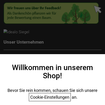
Unser Unternehmen
Kontakt
Impressum
Willkommen in unserem
Datenschutz
Shop!
AGB
Batterieentsorgung
Ihr Einkauf
Bevor Sie rein kommen, schauen Sie sich unsere
Cookie-Einstellungen
an.