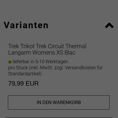
Materialien, was der Menge von 59 PET-Flaschen
entspricht.
Varianten
Atmungsaktive Wärme
Das Thermofleece-Material sorgt für hervorragende
Atmungsaktivität und optimale
Feuchtigkeitsregulierung.
Trek Trikot Trek Circuit Thermal
Langarm Womens XS Blac
Silberfreie HeiQ Fresh-Technologie zur
Geruchshemmung
lieferbar in 5-10 Werktagen
Die silberfreie HeiQ Fresh-Technologie mit mineral-
pro Stück (inkl. MwSt. zzgl.
Versandkosten für
oder biobasierten organischen Verbindungen
Standardartikel
)
unterdrückt Gerüche hocheffektiv und nachhaltig.
79,99 EUR
Durchgehende Belüftung
Der durchgehende YKK-Reißverschluss ermöglicht
die Anpassung der Belüftung auf langen Anstiegen.
IN DEN WARENKORB
Alles Notwendige dabei