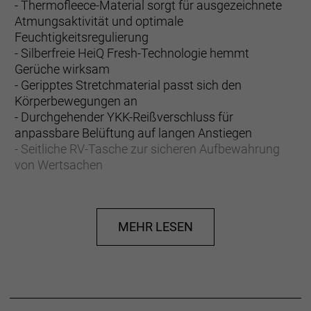
- Thermofleece-Material sorgt für ausgezeichnete
Atmungsaktivität und optimale
Feuchtigkeitsregulierung
- Silberfreie HeiQ Fresh-Technologie hemmt
Gerüche wirksam
- Geripptes Stretchmaterial passt sich den
Körperbewegungen an
- Durchgehender YKK-Reißverschluss für
anpassbare Belüftung auf langen Anstiegen
- Seitliche RV-Tasche zur sicheren Aufbewahrung
von Wertsachen
- Die in dem Produkt verwendeten Materialien
entsprechen 59 PET-Wasserflaschen
- Die eng anliegende Fitted-Passform erhöht die
MEHR LESEN
Aerodynamik für eine bessere Performance
Mit ganz viel Liebe für dich und zum Schutz des
Planeten gefertigt
Das Hauptmaterial des Circuit Thermal Women's-
Trikots besteht zu mindestens 75 % aus recycelten