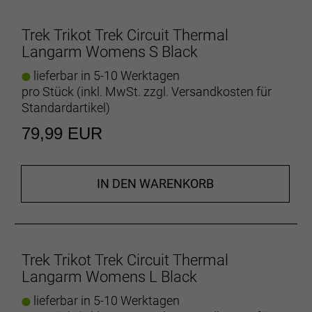
Drei offene Rückentaschen bieten reichlich Platz für
alles, was du unbedingt dabeihaben musst.
Trek Trikot Trek Circuit Thermal
Langarm Womens S Black
Die richtige Pflege deines Trikots
Die richtige Pflege deines Trikots verlängert seine
lieferbar in 5-10 Werktagen
Lebensdauer, sorgt für ein angenehmes Tragegefühl
pro Stück (inkl. MwSt. zzgl.
Versandkosten für
und beseitigt unliebsame Gerüche. Wasche es mit
Standardartikel
)
kaltem Wasser im Schonwaschgang und hänge es
79,99 EUR
danach zum Trocknen auf.
Dein Leitfaden für d
Du weißt nicht genau
IN DEN WARENKORB
- Materialtyp: Strick
- Fasergehalt: 92% Polyester, 8% Elastan
Herstellerdaten gem. GPSR
Trek Trikot Trek Circuit Thermal
Marke Trek:
Trek Bicycle GmbH
Langarm Womens L Black
Wegastraße 8 C
06116 Halle (Saale)
Telefon: 00800 8735 8735
lieferbar in 5-10 Werktagen