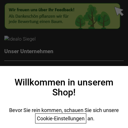
Unser Unternehmen
Kontakt
Impressum
Willkommen in unserem
Datenschutz
Shop!
AGB
Batterieentsorgung
Ihr Einkauf
Bevor Sie rein kommen, schauen Sie sich unsere
Cookie-Einstellungen
an.