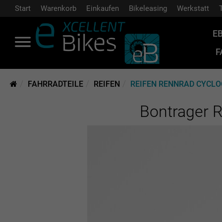
Start
Warenkorb
Einkaufen
Bikeleasing
Werkstatt
E
F
FAHRRADTEILE
REIFEN
REIFEN RENNRAD CYCL
Bontrager R