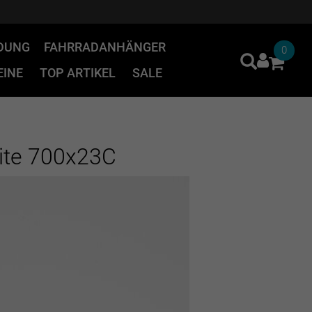
IDUNG
FAHRRADANHÄNGER
0
INE
TOP ARTIKEL
SALE
Lite 700x23C