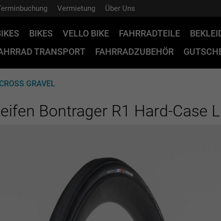
Terminbuchung
Vermietung
Über Uns
BIKES
BIKES
VELLO BIKE
FAHRRADTEILE
BEKLE
AHRRAD TRANSPORT
FAHRRADZUBEHÖR
GUTSCHE
OCROSS GRAVEL
eifen Bontrager R1 Hard-Case 