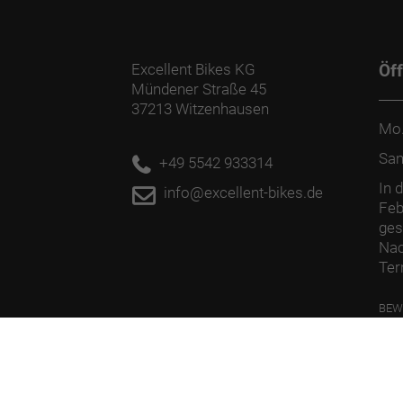
Excellent Bikes KG
Öf
Mündener Straße 45
37213 Witzenhausen
Mo.
Sa
+49 5542 933314
In 
info@excellent-bikes.de
Feb
ges
Nac
Ter
BEW
PFL