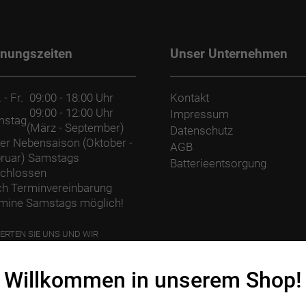
fnungszeiten
Unser Unternehmen
 - Fr.
09:00 - 18:00 Uhr
Kontakt
09:00 - 12:00 Uhr
Impressum
mstag
(März - September)
Datenschutz
der Nebensaison (Oktober -
AGB
ruar) Samstags
Batterieentsorgung
chlossen
h Terminvereinbarung
mine Samstags möglich!
ERTEN SIE UNS UND WIR
ANZEN EINEN BAUM.
Willkommen in unserem Shop!