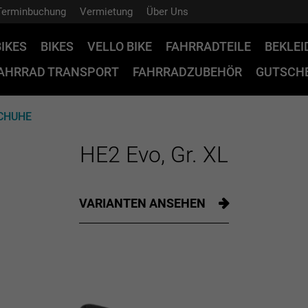
Terminbuchung
Vermietung
Über Uns
BIKES
BIKES
VELLO BIKE
FAHRRADTEILE
BEKLE
AHRRAD TRANSPORT
FAHRRADZUBEHÖR
GUTSCHE
CHUHE
HE2 Evo, Gr. XL
VARIANTEN ANSEHEN