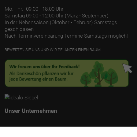
Mo. - Fr.
09:00 - 18:00 Uhr
Samstag
09:00 - 12:00 Uhr (März - September)
In der Nebensaison (Oktober - Februar) Samstags
geschlossen
Nach Terminvereinbarung Termine Samstags möglich!
BEWERTEN SIE UNS UND WIR PFLANZEN EINEN BAUM.
Unser Unternehmen
Kontakt