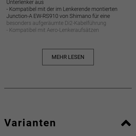
Unterlenker aus
- Kompatibel mit der im Lenkerende montierten
Junction-A EW-RS910 von Shimano für eine
besonders aufgeräumte Di2-Kabelführung
- Kompatibel mit Aero-Lenkeraufsätzen
- Kugelgestrahlte Oberfläche erhöht die Haltbarkeit
- Lasergravierte Referenzmarkierungen für die
Bremsgriffposition erleichtern die Montage
MEHR LESEN
VR-SF: Variable Radius-Shallow Flare
Die Lenkerform Variable Radius Shallow Flare (VR-
SF) ermöglicht mit einem Reach von 75 mm, einem
Drop von 128 mm und einem Flare von 4° die
bequeme Erreichbarkeit der Bremshebel vom
Unterlenker aus.
Kompatibel mit Di2-Verteilereinheit für Lenkerenden
Varianten
Sorge mit Shimanos Lenkerenden-Verteilereinheit
EW-RS910 für ein sauberes Cockpit und verleihe
deinem Bike den dezenten Look, den es verdient.