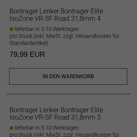
Herstellerdaten gem. GPSR
Bontrager Lenker Bontrager Elite
Marke Bontrager:
Trek Bicycle GmbH
IsoZone VR-SF Road 31,8mm 4
Wegastraße 8 C
06116 Halle (Saale)
lieferbar in 5-10 Werktagen
Telefon: 00800 8735 8735
pro Stück (inkl. MwSt. zzgl.
Versandkosten für
Standardartikel
)
79,99 EUR
IN DEN WARENKORB
Bontrager Lenker Bontrager Elite
IsoZone VR-SF Road 31,8mm 3
lieferbar in 5-10 Werktagen
pro Stück (inkl. MwSt. zzgl.
Versandkosten für