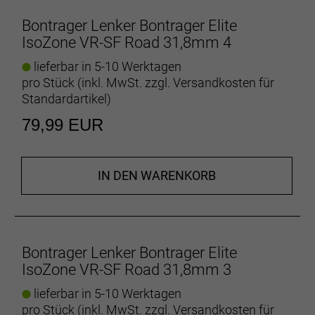
Herstellerdaten gem. GPSR
Bontrager Lenker Bontrager Elite
Marke Bontrager:
Trek Bicycle GmbH
IsoZone VR-SF Road 31,8mm 4
Wegastraße 8 C
06116 Halle (Saale)
lieferbar in 5-10 Werktagen
Telefon: 00800 8735 8735
pro Stück (inkl. MwSt. zzgl.
Versandkosten für
Standardartikel
)
79,99 EUR
IN DEN WARENKORB
Bontrager Lenker Bontrager Elite
IsoZone VR-SF Road 31,8mm 3
lieferbar in 5-10 Werktagen
pro Stück (inkl. MwSt. zzgl.
Versandkosten für