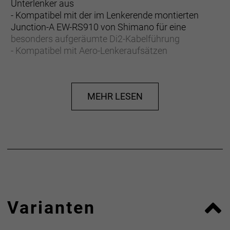
Unterlenker aus
- Kompatibel mit der im Lenkerende montierten
Junction-A EW-RS910 von Shimano für eine
besonders aufgeräumte Di2-Kabelführung
- Kompatibel mit Aero-Lenkeraufsätzen
- Kugelgestrahlte Oberfläche erhöht die Haltbarkeit
- Lasergravierte Referenzmarkierungen für die
Bremsgriffposition erleichtern die Montage
MEHR LESEN
VR-SF: Variable Radius-Shallow Flare
Die Lenkerform Variable Radius Shallow Flare (VR-
SF) ermöglicht mit einem Reach von 75 mm, einem
Drop von 128 mm und einem Flare von 4° die
bequeme Erreichbarkeit der Bremshebel vom
Unterlenker aus.
Kompatibel mit Di2-Verteilereinheit für Lenkerenden
Varianten
Sorge mit Shimanos Lenkerenden-Verteilereinheit
EW-RS910 für ein sauberes Cockpit und verleihe
deinem Bike den dezenten Look, den es verdient.