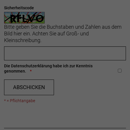
Sicherheitscode
Rahmengröße: M
Rahmenmaterial: Aluminium
Bitte geben Sie die Buchstaben und Zahlen aus dem
Bild hier ein. Achten Sie auf Groß- und
Gangschaltung: Shimano CUES U6000 GS
Kleinschreibung.
Anzahl Gänge: 1
Schalthebel: Shimano CUES U6000 mit optischer
Die
Datenschutzerklärung
habe ich zur Kenntnis
genommen.
Ganganzeige, 10-fach
Hinterradbremse: Hydraulische 4-Kolben-
ABSCHICKEN
Scheibenbremse von Shimano, MT401 Bremshebel,
MT420 Bremssattel // Hydraulische
* = Pflichtangabe
Scheibenbremse Shimano MT401/MT420
Shimano RT30, Center Lock, 203 mm // Shimano
EM300, Centerlock-Scheibenaufnahme, 180 mm