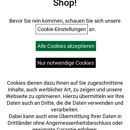
Shop!
AGB
Tubeless Ready, 28-Loch, 23 mm Innenweite,
Batterieentsorgung
Presta-Ventil
Bontrager, gedichtete Lager, 32-Loch, 15-mm-
Ihr Einkauf
Bevor Sie rein kommen, schauen Sie sich unsere
Aluminiumsteckachse
Cookie-Einstellungen
an.
Formula CL-52, Aluminium, 135 x 5 mm
Warenkorb
Gepäckträger: MIK-kompatibler Heckgepäckträger
Alle Cookies akzeptieren
Top Artikel
aus Aluminium, max. Traglast 25 kg
Versandkosten
Widerrufsrecht
Ständer: Pletscher Comp Flex 18
Nur notwendige Cookies
Schutzblech: SKS, Kunststoff, hinten // SKS,
Kunststoff, vorn
Cookies dienen dazu Ihnen auf Sie zugeschnittene
Inhalte, auch werblicher Art, zu zeigen und unsere
Vorderlicht: Spanninga SOLO für E-Bikes //
Webseite zu optimieren. Hierzu übermitteln wir Ihre
Scheinwerfer Herrmans H-Black MR9-E, 60 Lux, LED
Daten auch an Dritte, die die Daten verwenden und
verarbeiten.
Akkuposition: Gepäckträger
Dabei kann auch eine Übermittlung Ihrer Daten in
Drittländer ohne Angemessenheitsbeschluss oder
Motor: Bosch Performance Line CX, 25 km/h
geeignete Garantie erfolgen.