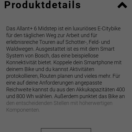
Produktdetails
Das Allant+ 6 Midstep ist ein luxuriöses E-Citybike
für den täglichen Weg zur Arbeit und für
erlebnisreiche Touren auf Schotter-, Feld- und
Waldwegen. Ausgestattet ist es mit dem Smart
System von Bosch, das eine beispiellose
Konnektivität bietet. Koppele dein Smartphone mit
deinem Bike und du kannst Aktivitäten
protokollieren, Routen planen und vieles mehr. Für
eine auf deine Anforderungen angepasste
Reichweite kannst du aus den Akkukapazitäten 400
und 800 Wh wählen. Außerdem punktet das Bike an
den entscheidenden Stellen mit höherwertigen
Komponenten.
… du ein elegantes, leistungsstarkes E-Bike für
sowohl flinke Fahrten in der Stadt als auch für