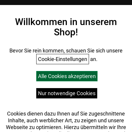
Kontakt
Impressum
Willkommen in unserem
Datenschutz
Shop!
AGB
Batterieentsorgung
Ihr Einkauf
Bevor Sie rein kommen, schauen Sie sich unsere
Cookie-Einstellungen
an.
Warenkorb
Alle Cookies akzeptieren
Top Artikel
Versandkosten
Widerrufsrecht
Nur notwendige Cookies
Cookies dienen dazu Ihnen auf Sie zugeschnittene
Inhalte, auch werblicher Art, zu zeigen und unsere
Webseite zu optimieren. Hierzu übermitteln wir Ihre