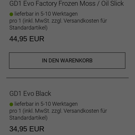
Größe Regular
GD1 Evo Factory Frozen Moss / Oil Slick
Innenklemme Kaltgeschmiedetes Aluminium / CNC
lieferbar in 5-10 Werktagen
gefräßt
pro 1 (inkl. MwSt. zzgl.
Versandkosten für
Material Factory Custom Rubber
Standardartikel
)
44,95 EUR
IN DEN WARENKORB
GD1 Evo Black
lieferbar in 5-10 Werktagen
pro 1 (inkl. MwSt. zzgl.
Versandkosten für
Standardartikel
)
34,95 EUR