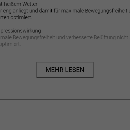
cht-heißem Wetter
er eng anliegt und damit für maximale Bewegungsfreiheit 
rten optimiert.
mpressionswirkung
imale Bewegungsfreiheit und verbesserte Belüftung nicht 
optimiert.
derseite fördert die Belüftung und Temperaturregulierung,
MEHR LESEN
schutz von UPF 40 bietet.