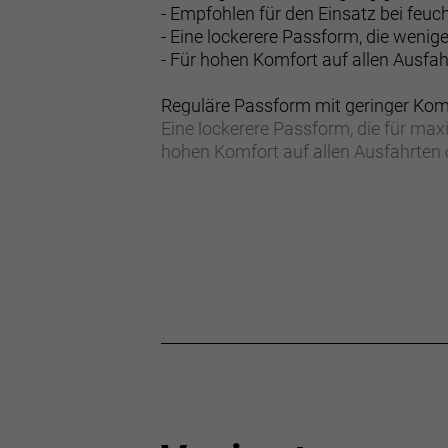
- Empfohlen für den Einsatz bei feu
- Eine lockerere Passform, die wenig
- Für hohen Komfort auf allen Ausfah
Reguläre Passform mit geringer Ko
Eine lockerere Passform, die für max
hohen Komfort auf allen Ausfahrten 
Mesh vorne, Sonnenschutz hinten
Leichtes 85 g/m²-Material an der Vor
105 g/m²-Rückenpartie einen Sonnen
- Materialtyp: Strick
- Fasergehalt: 100% Polyester