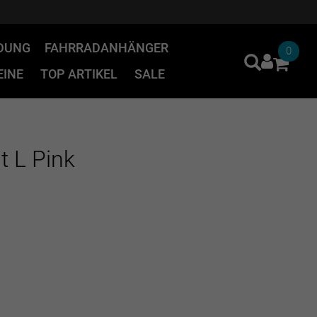
IDUNG
FAHRRADANHÄNGER
0
INE
TOP ARTIKEL
SALE
t L Pink