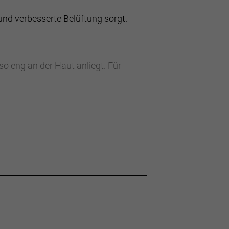
und verbesserte Belüftung sorgt.
so eng an der Haut anliegt. Für
 während die dichter gestrickte