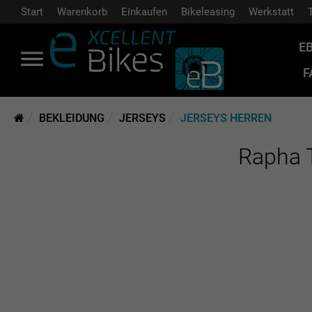
Start
Warenkorb
Einkaufen
Bikeleasing
Werkstatt
E
F
BEKLEIDUNG
JERSEYS
JERSEYS HERREN
Rapha T