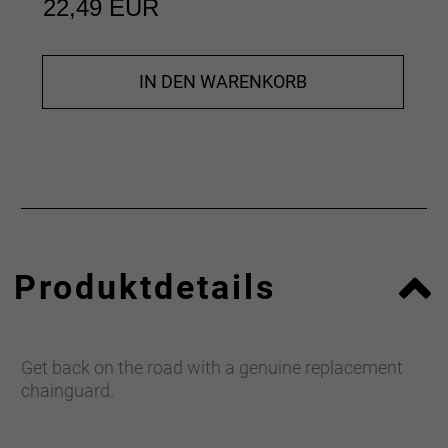
22,49 EUR
IN DEN WARENKORB
Produktdetails
Get back on the road with a genuine replacement
chainguard.