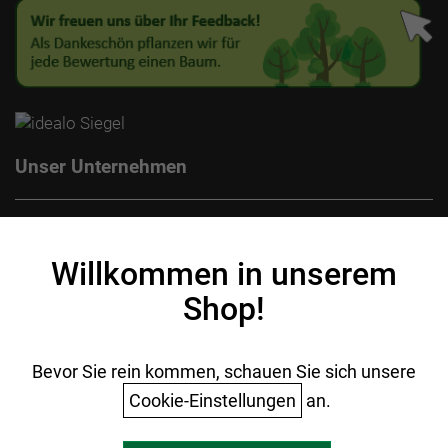
Unser Unternehmen
Kontakt
Impressum
Willkommen in unserem
Datenschutz
Shop!
AGB
Batterieentsorgung
Ihr Einkauf
Bevor Sie rein kommen, schauen Sie sich unsere
Cookie-Einstellungen
an.
Warenkorb