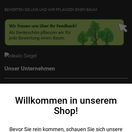
BEWERTEN SIE UNS UND WIR PFLANZEN EINEN BAUM.
Unser Unternehmen
Kontakt
Impressum
Willkommen in unserem
Datenschutz
Shop!
AGB
Batterieentsorgung
Ihr Einkauf
Bevor Sie rein kommen, schauen Sie sich unsere