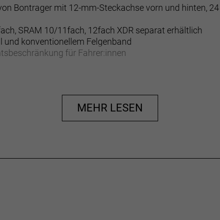
on Bontrager mit 12-mm-Steckachse vorn und hinten, 24 
ach, SRAM 10/11fach, 12fach XDR separat erhältlich
til und konventionellem Felgenband
htsbeschränkung für Fahrer:innen
ellungsprozess bildet die Basis für den perfekten Mix aus
ite Laufräder zu einem lohnenden Upgrade mit dauerhafter 
MEHR LESEN
rt den Luftwiderstand an der Anströmkante von Reifen un
einem anderen Felgenbandsystem unkompliziert und mit 