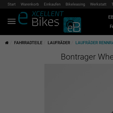
Start
Warenkorb
Einkaufen
Bikeleasing
Werkstatt
E
F
FAHRRADTEILE
LAUFRÄDER
LAUFRÄDER RENNR
Bontrager Whee