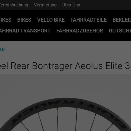
Terminbuchung
Vermietung
Über Uns
BIKES
BIKES
VELLO BIKE
FAHRRADTEILE
BEKLE
AHRRAD TRANSPORT
FAHRRADZUBEHÖR
GUTSCHE
AD
l Rear Bontrager Aeolus Elite 