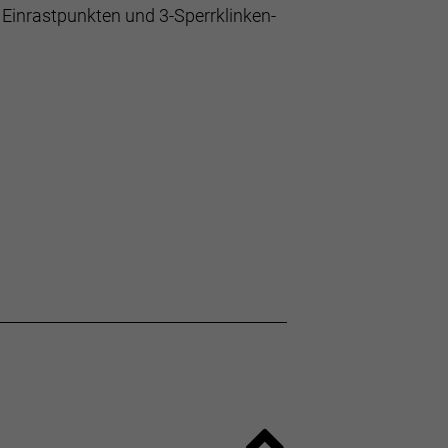
Einrastpunkten und 3-Sperrklinken-
 Gewicht, Steifigkeit und
Leistungsfähigkeit macht.
d Felge und macht so das Laufrad
geringstmöglichem Gewicht als