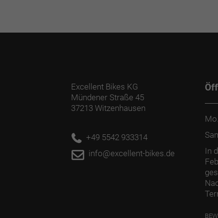
Excellent Bikes KG
Öf
Mündener Straße 45
37213 Witzenhausen
Mo.
Sa
+49 5542 933314
In 
info@excellent-bikes.de
Feb
ges
Nac
Ter
BEW