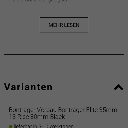
Herstellerdaten gem. GPSR
Marke Bontrager:
Trek Bicycle GmbH
Wegastraße 8 C
06116 Halle (Saale)
MEHR LESEN
Telefon: 00800 8735 8735
Varianten
Bontrager Vorbau Bontrager Elite 35mm
13 Rise 80mm Black
lieferbar in 5-10 Werktagen