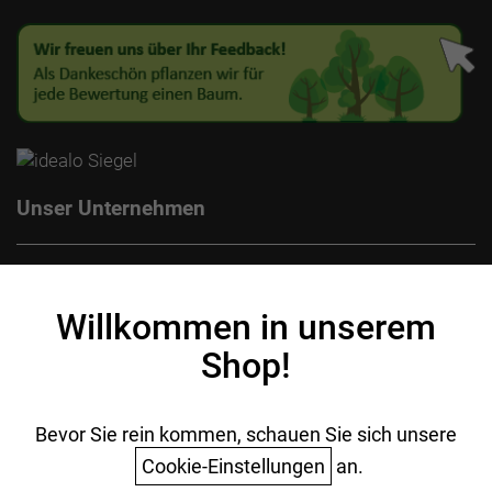
Unser Unternehmen
Kontakt
Impressum
Willkommen in unserem
Datenschutz
Shop!
AGB
Batterieentsorgung
Ihr Einkauf
Bevor Sie rein kommen, schauen Sie sich unsere
Cookie-Einstellungen
an.