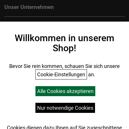
Unser Unternehmen
Kontakt
Impressum
Willkommen in unserem
Datenschutz
Shop!
AGB
Batterieentsorgung
Ihr Einkauf
Bevor Sie rein kommen, schauen Sie sich unsere
Cookie-Einstellungen
an.
Warenkorb
Alle Cookies akzeptieren
Top Artikel
Versandkosten
Widerrufsrecht
Nur notwendige Cookies
Cookies dienen dazu Ihnen auf Sie zugeschnittene