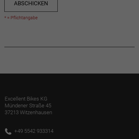
ABSCHICKEN
* = Pflichtangabe
Excellent Bikes KG
Mündener Straße 45
37213 Witzenhausen
+49 5542 933314