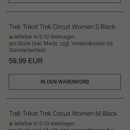
Abdeckung und sitzt dank Silikongrippern
rutschfest.
Alles Notwendige dabei
Trek Trikot Trek Circuit Women S Black
Drei offene Rückentaschen bieten reichlich Platz für
alles, was du unbedingt dabeihaben musst.
lieferbar in 5-10 Werktagen
pro Stück (inkl. MwSt. zzgl.
Versandkosten für
UV50+
Standardartikel
)
Die Materialien des Circuit lassen dich gut aussehen
59,99 EUR
und bieten einen UV-Schutz von 50+.
Die richtige Pflege
Die richtige Pflege
IN DEN WARENKORB
Bessere Produkte für einen besseren Planeten
Unser erklärtes Ziel ist es, unseren CO2-Fußabdruck
zu reduzieren und zirkuläre Produktkonzepte zu
Trek Trikot Trek Circuit Women M Black
etablieren. Dieses und andere Produkte enthalten
recycelte Materialien und werden mithilfe
lieferbar in 5-10 Werktagen
umweltfreundlicherer Herstellungsverfahren