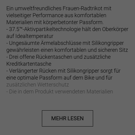
Ein umweltfreundliches Frauen-Radtrikot mit
vielseitiger Performance aus komfortablen
Materialien mit körperbetonter Passform.
- 37.5™-Aktivpartikeltechnologie hält den Oberkörper
auf Idealtemperatur
- Ungesäumte Ärmelabschlüsse mit Silikongripper
gewährleisten einen komfortablen und sicheren Sitz
- Drei offene Rückentaschen und zusätzliche
Kreditkartentasche
- Verlängerter Rücken mit Silikongripper sorgt für
eine optimale Passform auf dem Bike und für
zusätzlichen Wetterschutz
- Die in dem Produkt verwendeten Materialien
entsprechen 13 PET-Wasserflaschen
- UV-Schutzfaktor 50+
- Eng anliegender Schnitt mit aerodynamischer
MEHR LESEN
Passform für verbesserte Performance
Mit ganz viel Liebe für dich und zum Schutz des