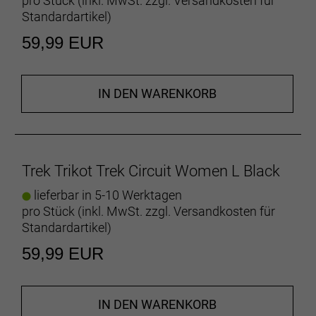
pro Stück (inkl. MwSt. zzgl.
Versandkosten für
gefertigt.
Standardartikel
)
59,99 EUR
- Materialtyp: Strick
- Fasergehalt: 44 % recyceltes Polyester / 44 %
Cocona 37.5 Polyester / 12 % Spandex
IN DEN WARENKORB
Herstellerdaten gem. GPSR
Marke Trek:
Trek Bicycle GmbH
Wegastraße 8 C
06116 Halle (Saale)
Telefon: 00800 8735 8735
Trek Trikot Trek Circuit Women L Black
lieferbar in 5-10 Werktagen
pro Stück (inkl. MwSt. zzgl.
Versandkosten für
Standardartikel
)
59,99 EUR
IN DEN WARENKORB