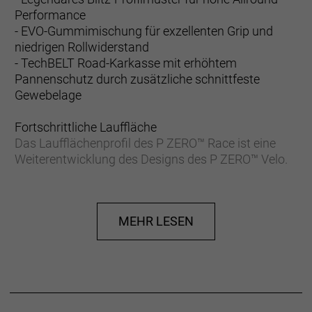
Performance
- EVO-Gummimischung für exzellenten Grip und
niedrigen Rollwiderstand
- TechBELT Road-Karkasse mit erhöhtem
Pannenschutz durch zusätzliche schnittfeste
Gewebelage
Fortschrittliche Lauffläche
Das Laufflächenprofil des P ZERO™ Race ist eine
Weiterentwicklung des Designs des P ZERO™ Velo.
Umfangreiche Forschungs- und
Entwicklungsarbeiten auf den Straßen der
World Tour führten zu einem neuen Design, welches
MEHR LESEN
das Verhalten des Fahrrads bei jeder Wetterlage
verbessert.
EVO Compound für Allround-Performance
Die EVO Compound sorgt für ausgezeichneten Grip
bei gleichzeitig geringem Rollwiderstand und bietet