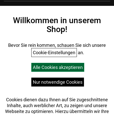
Kontakt
Impressum
Willkommen in unserem
Datenschutz
Shop!
AGB
Batterieentsorgung
Ihr Einkauf
Bevor Sie rein kommen, schauen Sie sich unsere
Cookie-Einstellungen
an.
Warenkorb
Alle Cookies akzeptieren
Top Artikel
Versandkosten
Widerrufsrecht
Nur notwendige Cookies
Cookies dienen dazu Ihnen auf Sie zugeschnittene
Inhalte, auch werblicher Art, zu zeigen und unsere
Webseite zu optimieren. Hierzu übermitteln wir Ihre