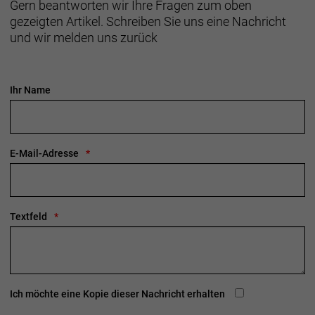
Gern beantworten wir Ihre Fragen zum oben
erhältlich und damit ideal für Rennradfahrer und
gezeigten Artikel. Schreiben Sie uns eine Nachricht
Pendler.
und wir melden uns zurück
Bessere Sichtbarkeit
Reflektierende Reife
Ihr Name
Empfehlungen für den Rennradreifendruck
Bestimme das Fahrergewicht und definiere die
Reifenbreite, um den empfohlenen Reifendruck zu
ermitteln. Manchmal kann es von Vorteil sein, den
E-Mail-Adresse
Luftdruck im Vorderreifen etwas zu reduzieren.
Wenn sich die Reifen zu weich oder zu hart
anfühlen, kannst du den Luftdr
Textfeld
Herstellerdaten gem. GPSR
Marke Bontrager:
Trek Bicycle GmbH
Wegastraße 8 C
06116 Halle (Saale)
Telefon: 00800 8735 8735
Ich möchte eine Kopie dieser Nachricht erhalten