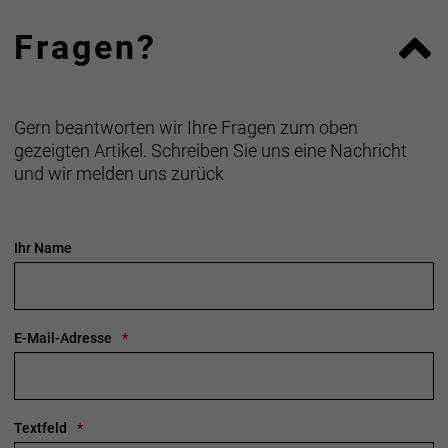
und Pannenschutz.
Fragen?
TR-Endure-Gummimischung
AW3-Reifen sind aus einer eigenentwickelten
langlebigen Gummimischung gefertigt, die auf jeder
Gern beantworten wir Ihre Fragen zum oben
Straßenoberfläche mit hoher Langlebigkeit und
gezeigten Artikel. Schreiben Sie uns eine Nachricht
geringem Rollwiderstand punktet.
und wir melden uns zurück
Souveränes Fahrverhalten auf jeder Straße
Die leichte Profilierung des AW3 sorgt auf schnellen
Rennradtouren und Pendlerstrecken für zusätzliche
Ihr Name
Traktion und mehr Vertrauen in Kurven.
Allwetter-Performance
Der AW3 brilliert bei jedem Wetter. Er ist der
E-Mail-Adresse
ultimative Sorglos-Rennradreifen für alle
Witterungsbedingungen.
Textfeld
Verschiedene Größenoptionen