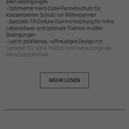
allen Bedingungen
- Optimierter Hard-Case-Pannenschutz für
klassenbesten Schutz vor Reifenpannen.
- Spezielle TR-Endure-Gummimischung für hohe
Lebensdauer und optimale Traktion in allen
Bedingungen
- Leicht profiliertes, rollfreudiges Design mit
Lamellen für hohe Traktion und herausragende
Allwettersicherheit.
Führender Pannenschutz
Die langlebigere Lauffläche sowie der klassenbeste
MEHR LESEN
und im Vergleich zum Vorgänger um 78 % bessere
Pannenschutz machen den brandneuen AW3 zum
perfekten Sorglos-Rennradreifen.
Hard-Case
Durch das Aramid/Nylon-Gewebe und die von
Wulstkern zu Wulstkern verlaufende Nylonschicht
bietet Hard-Case ein Maximum an Langlebigkeit