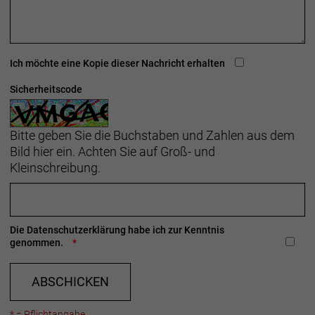
Die Modelle AW3 Hard-Case Lite und AW3 Hard-
Case sind in vier Reifengrößen von 25C bis 38C
erhältlich und damit ideal für Rennradfahrer und
Pendler.
Ich möchte eine Kopie dieser Nachricht erhalten
Empfehlungen für den
Sicherheitscode
Bestimme das Fahrerg
Herstellerdaten gem. GPSR
Bitte geben Sie die Buchstaben und Zahlen aus dem
Marke Bontrager:
Trek Bicycle GmbH
Wegastraße 8 C
Bild hier ein. Achten Sie auf Groß- und
06116 Halle (Saale)
Kleinschreibung.
Telefon: 00800 8735 8735
Die
Datenschutzerklärung
habe ich zur Kenntnis
genommen.
ABSCHICKEN
* = Pflichtangabe