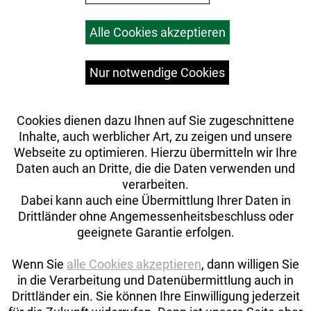
Rahmengröße: L
Warenkorb
Alle Cookies akzeptieren
Top Artikel
Rahmenmaterial: Aluminium
Versandkosten
Widerrufsrecht
Nur notwendige Cookies
Gangschaltung: Shimano XT M8100, langer Käfig
Anzahl Gänge: 1
Cookies dienen dazu Ihnen auf Sie zugeschnittene
Inhalte, auch werblicher Art, zu zeigen und unsere
Schalthebel: Shimano XT M8100, 12fach
Webseite zu optimieren. Hierzu übermitteln wir Ihre
Daten auch an Dritte, die die Daten verwenden und
Hinterradbremse: Hydraulische 4-Kolben-
verarbeiten.
Scheibenbremse von Shimano, M6100 Bremshebel,
Dabei kann auch eine Übermittlung Ihrer Daten in
M6120 Bremssattel // Hydraulische 4-Kolben-
Drittländer ohne Angemessenheitsbeschluss oder
Scheibenbremse von Shimano, M6100 Bremshebel,
geeignete Garantie erfolgen.
M6120 Bremssattel
Shimano RT66, 6-Loch-Scheibenaufnahme,
Wenn Sie
alle Cookies akzeptieren
, dann willigen Sie
203 mm // Shimano RT66, 6-Loch-
in die Verarbeitung und Datenübermittlung auch in
Scheibenaufnahme, 203 mm
Drittländer ein. Sie können Ihre Einwilligung jederzeit
Max. Bremsscheibendu
Auftrag widerrufen