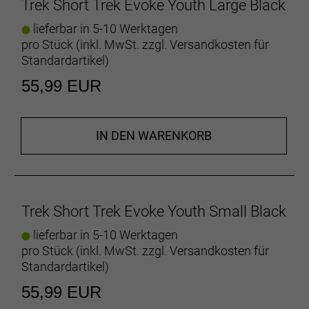
Trek Short Trek Evoke Youth Large Black
auf jedem Trail ausgestattet.
lieferbar in 5-10 Werktagen
Doppelseitige Verstellung
pro Stück (inkl. MwSt. zzgl.
Versandkosten für
Der verstellbare Klettverschluss an beiden Seiten
Standardartikel
)
ermöglicht die Feinabstimmung der Passform an
55,99 EUR
der Hüfte.
Herausnehmbare Innenhose
Genieße dank der herausnehmbaren Innenhose
IN DEN WARENKORB
Ganztageskomfort auf und abseits des Bikes.
Volle Bewegungsfreiheit
Die Belüftungsöffnungen an den Beinen bewegen
Trek Short Trek Evoke Youth Small Black
sich bei jedem Tritt in die Pedale mit und sorgen für
kühle, unbeschwerte Abenteuer.
lieferbar in 5-10 Werktagen
pro Stück (inkl. MwSt. zzgl.
Versandkosten für
Ausgeklügelte Details
Standardartikel
)
Jede Shorts von Trek wird mit viel Liebe zum Detail
55,99 EUR
gefertigt und zeichnet sich durch eine Material- und