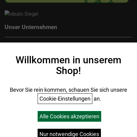
Unser Unternehmen
Kontakt
Impressum
Willkommen in unserem
Datenschutz
Shop!
AGB
Batterieentsorgung
Ihr Einkauf
Bevor Sie rein kommen, schauen Sie sich unsere
Cookie-Einstellungen
an.
Warenkorb
Alle Cookies akzeptieren
Top Artikel
Versandkosten
Widerrufsrecht
Nur notwendige Cookies