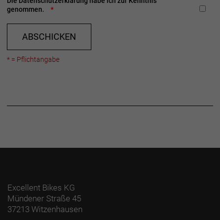
Die
Datenschutzerklärung
habe ich zur Kenntnis
genommen.
ABSCHICKEN
* = Pflichtangabe
Excellent Bikes KG
Mündener Straße 45
37213 Witzenhausen