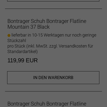
Das einheitliche Profil sorgt für eine beständige,
berechenbare Schnittstelle zwischen Pedal und
Sohle, damit du auch in ruppigem Gelände stets die
Kontrolle behältst.
Bontrager Schuh Bontrager Flatline
Mountain 37 Black
Gut zu Fuß
Richtungsspezifisches Profil an Zehen und Ferse
lieferbar in 10-15 Werktagen nur noch geringe
sorgt für den nötigen Halt auf Laufpassagen.
Stückzahl
pro Stück (inkl. MwSt. zzgl.
Versandkosten für
Angenehme Entlastung
Standardartikel
)
Eine stoßdämpfende EVA-Zwischensohle beugt
119,99 EUR
Ermüdung beim Laufen vor und dämpft jede
Landung ab, sodass auch große Sprünge
problemlos gelandet werden können.
IN DEN WARENKORB
Für deine härtesten
Robustes, perforiert
Verstärkter Schutz
Bontrager Schuh Bontrager Flatline
Eine verstärkte, robuste Zehenkappe widersteht