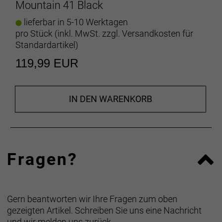
Mountain 41 Black
härtestem Terrain und bietet zusätzlichen Schutz,
egal welche Steine der Trail dir in den Weg legt.
lieferbar in 5-10 Werktagen
pro Stück (inkl. MwSt. zzgl.
Versandkosten für
Kleine Schlaufe, große Hilfe
Standardartikel
)
Eine integrierte Fersenlasche erleichtert das
119,99 EUR
Anziehen der Schuhe vor jeder Fahrt.
Für alle Fahrer/innen
Das große Angebot an Unisex-Größen lässt Fahrer
IN DEN WARENKORB
jeden Geschlechts von denselben großartigen
Performance-Features und Farboptionen
profitieren.
Fragen?
- Fasergehalt (Liner): 100% Polyester
- Fasergehalt (Sohle): 65 % Ethylenvinylacetat /
35 % Gummi
- Fasergehalt (oben): 80 % Polyurethan, 12 %
Gern beantworten wir Ihre Fragen zum oben
thermoplastisches Polyurethan, 8 % Polyester
gezeigten Artikel. Schreiben Sie uns eine Nachricht
Herstellerdaten gem. GPSR
und wir melden uns zurück