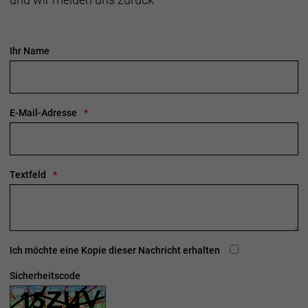
Marke Bontrager:
Trek Bicycle GmbH
Wegastraße 8 C
06116 Halle (Saale)
Telefon: 00800 8735 8735
Ihr Name
E-Mail-Adresse
Textfeld
Ich möchte eine Kopie dieser Nachricht erhalten
Sicherheitscode