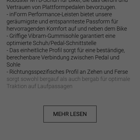
Vertrauen von Plattformpedalen bevorzugen.
- inForm Performance-Leisten bietet unsere
geräumigste und entspannteste Passform für
hervorragenden Komfort auf und neben dem Bike
- Griffige Vibram-Gummisohle garantiert eine
optimierte Schuh/Pedal-Schnittstelle
- Das einheitliche Profil sorgt für eine beständige,
berechenbare Verbindung zwischen Pedal und
Sohle
- Richtungsspezifisches Profil an Zehen und Ferse
sorgt sowohl bergauf als auch bergab für optimale
Traktion auf Laufpassagen
- Robustes, perforiertes Synthetikobermaterial
verbessert die Atmungsaktivität und widersteht den
Strapazen im Gelände
MEHR LESEN
- Verstärkte Zehenbox schützt vor Abrieb und allerlei
Trailunrat
- Stoßdämpfende EVA-Zwischensohle absorbiert
Schläge