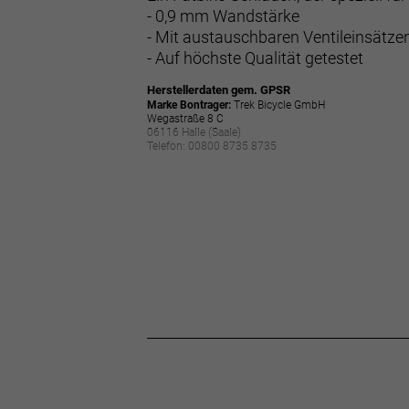
- 0,9 mm Wandstärke
- Mit austauschbaren Ventileinsätze
- Auf höchste Qualität getestet
Herstellerdaten gem. GPSR
Marke Bontrager:
Trek Bicycle GmbH
Wegastraße 8 C
06116 Halle (Saale)
Telefon: 00800 8735 8735