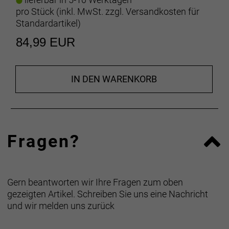
mit, um während der Fahrt die Reibung und den
pro Stück (inkl. MwSt. zzgl.
Versandkosten für
Spitzendruck zu reduzieren.
Standardartikel
)
84,99 EUR
Besser als Gel
In Druckmessungen überzeugen Bontrager Fluid
Sättel geschlechterübergreifend mit einem
durchschnittlich 20 % geringerem Spitzendruck.
IN DEN WARENKORB
Komfortorientiertes Design
Eine durchgehende Aussparung sorgt in Verbindung
mit der Fluid-Technologie für einen hohen Komfort,
Fragen?
eine optimale Entlastung des Weichgewebes und
eine gezielte Unterstützung der Knochenstruktur.
Blendr Leuchtenhalterung
Gern beantworten wir Ihre Fragen zum oben
Die mitgelieferte Blendr-Zubehörhalterung lässt sich
gezeigten Artikel. Schreiben Sie uns eine Nachricht
zum unkomplizierten Anbringen eines
und wir melden uns zurück
Bontrager Flare Rücklichts sicher hinten am Sattel
befestigen.