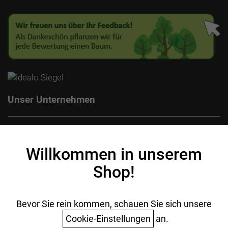
Unser Unternehmen
Kontakt
Impressum
Willkommen in unserem
Datenschutz
Shop!
AGB
Batterieentsorgung
Ihr Einkauf
Bevor Sie rein kommen, schauen Sie sich unsere
Cookie-Einstellungen
an.