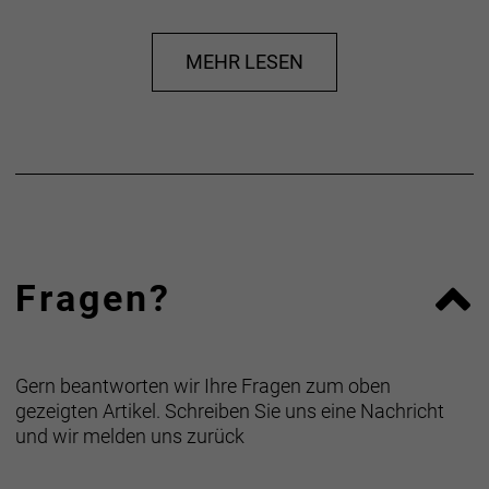
geschmeidigen Flankenschutz für eine längere
Haltbarkeit bieten.
MEHR LESEN
Herstellerdaten gem. GPSR
Marke Bontrager:
Trek Bicycle GmbH
Wegastraße 8 C
06116 Halle (Saale)
Telefon: 00800 8735 8735
Fragen?
Gern beantworten wir Ihre Fragen zum oben
gezeigten Artikel. Schreiben Sie uns eine Nachricht
und wir melden uns zurück