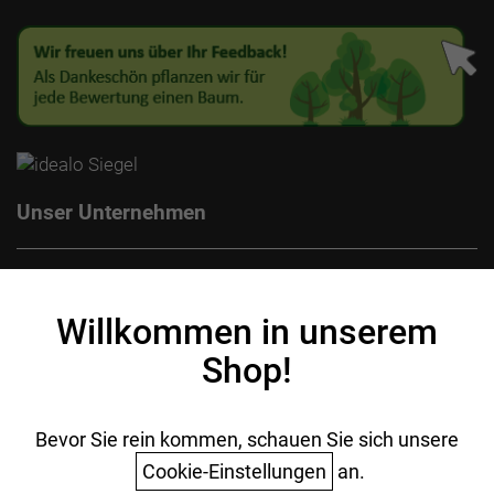
Unser Unternehmen
Kontakt
Impressum
Willkommen in unserem
Datenschutz
Shop!
AGB
Batterieentsorgung
Ihr Einkauf
Bevor Sie rein kommen, schauen Sie sich unsere
Cookie-Einstellungen
an.