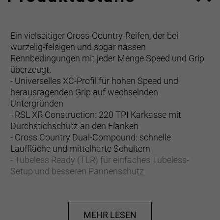
Ein vielseitiger Cross-Country-Reifen, der bei
wurzelig-felsigen und sogar nassen
Rennbedingungen mit jeder Menge Speed und Grip
überzeugt.
- Universelles XC-Profil für hohen Speed und
herausragenden Grip auf wechselnden
Untergründen
- RSL XR Construction: 220 TPI Karkasse mit
Durchstichschutz an den Flanken
- Cross Country Dual-Compound: schnelle
Lauffläche und mittelharte Schultern
- Tubeless Ready (TLR) für einfaches Tubeless-
Setup und besseren Pannenschutz
Sainte-Anne RSL XR
Bontrager Sainte-Anne Reifen sind nach dem
MEHR LESEN
berüchtigten Worldcup-Kurs Mont Sainte-Anne