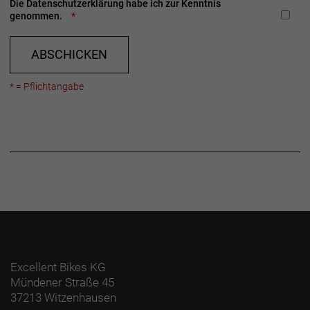
Die
Datenschutzerklärung
habe ich zur Kenntnis
genommen.
ABSCHICKEN
* = Pflichtangabe
Excellent Bikes KG
Mündener Straße 45
37213 Witzenhausen