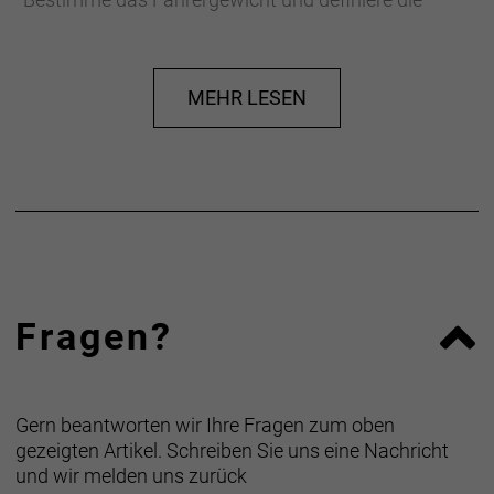
Reifenbreite, um den empfohlenen Reifendruck zu
ermitteln. Manchmal kann es von Vorteil sein, den
Luftdruck im Vorderreifen etwas zu reduzieren.
MEHR LESEN
Wenn sich die Reifen zu weich oder zu hart
anfühlen, kannst du den Luftdruck erhöhen oder
verringern, um den Reifendru
Herstellerdaten gem. GPSR
Marke Bontrager:
Trek Bicycle GmbH
Wegastraße 8 C
06116 Halle (Saale)
Telefon: 00800 8735 8735
Fragen?
Gern beantworten wir Ihre Fragen zum oben
gezeigten Artikel. Schreiben Sie uns eine Nachricht
und wir melden uns zurück