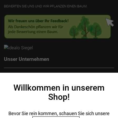
BEWERTEN SIE UNS UND WIR PFLANZEN EINEN BAUM.
Unser Unternehmen
Kontakt
Impressum
Willkommen in unserem
Datenschutz
Shop!
AGB
Batterieentsorgung
Ihr Einkauf
Bevor Sie rein kommen, schauen Sie sich unsere