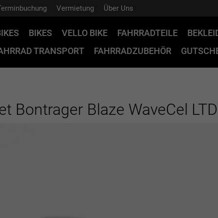
Terminbuchung
Vermietung
Über Uns
BIKES
BIKES
VELLO BIKE
FAHRRADTEILE
BEKLE
AHRRAD TRANSPORT
FAHRRADZUBEHÖR
GUTSCHE
t Bontrager Blaze WaveCel LTD