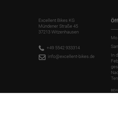
Excellent Bikes KG
Öf
Mündener Straße 45
37213 Witzenhausen
Mo.
Sa
+49 5542 933314
In 
info@excellent-bikes.de
Feb
ges
Nac
Ter
BEW
PFL