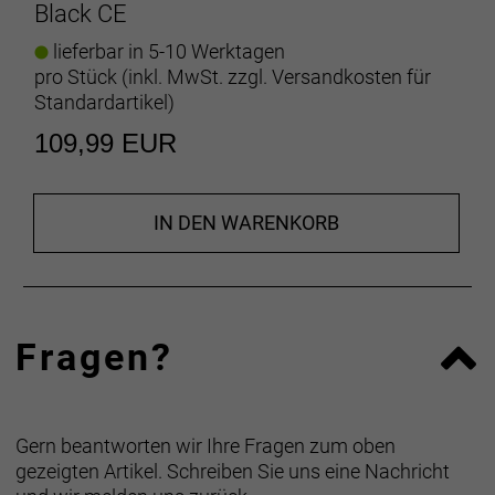
Black CE
Headmaster-Haltesystem
Dank einfacher, intuitiver Einhandverstellung von
lieferbar in 5-10 Werktagen
Höhe und Umfang ist dieser Helm die perfekte
pro Stück (inkl. MwSt. zzgl.
Versandkosten für
Lösung für alle Kopfformen.
Standardartikel
)
109,99 EUR
Headmaster-Haltesystem
Dank einfacher, intuitiver Einhandverstellung von
Höhe und Umfang ist dieser Helm die perfekte
Lösung für alle Kopfformen.
IN DEN WARENKORB
LockDown-riementeiler
Die vollständig verstellbaren, leichten Riementeiler
sorgen für einen komfortablen und präzisen Sitz der
Fragen?
Helmriemen.
Weiche helmpads
Extrem komfortable,
Gern beantworten wir Ihre Fragen zum oben
gezeigten Artikel. Schreiben Sie uns eine Nachricht
Jetzt auch in XS und XL erhältlich