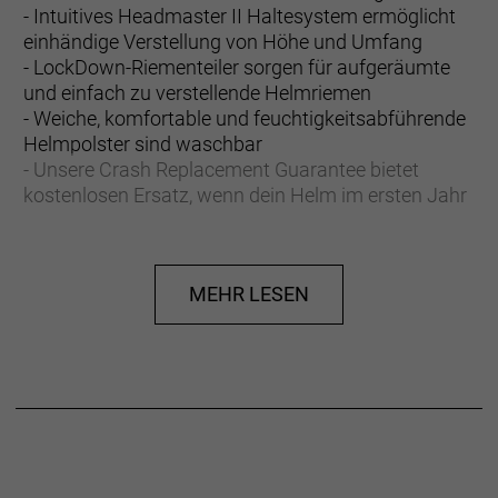
- Intuitives Headmaster II Haltesystem ermöglicht
einhändige Verstellung von Höhe und Umfang
- LockDown-Riementeiler sorgen für aufgeräumte
und einfach zu verstellende Helmriemen
- Weiche, komfortable und feuchtigkeitsabführende
Helmpolster sind waschbar
- Unsere Crash Replacement Guarantee bietet
kostenlosen Ersatz, wenn dein Helm im ersten Jahr
ab Kaufdatum durch einen Sturz beschädigt wird
- Unsere 30-tägige Unconditional Guarantee
ermöglicht dir, deinen Helm zurückzugeben, wenn
MEHR LESEN
du aus irgendeinem Grund nicht zufrieden bist
- Unsere Crash Replacement Guarantee bietet
kostenlosen Ersatz, wenn dein Helm im ersten Jahr
ab Kaufdatum durch einen Sturz beschädigt wird
Starvos WaveCel fahrradhelm
Ein stylischer, für sicherheitsbewusste Fahrer
konzipierter Straßenhelm mit moderner WaveCel-