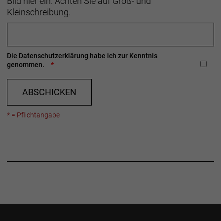
Bild hier ein. Achten Sie auf Groß- und
Telefon: 00800 8735 8735
Kleinschreibung.
Die
Datenschutzerklärung
habe ich zur Kenntnis
genommen.
ABSCHICKEN
* = Pflichtangabe