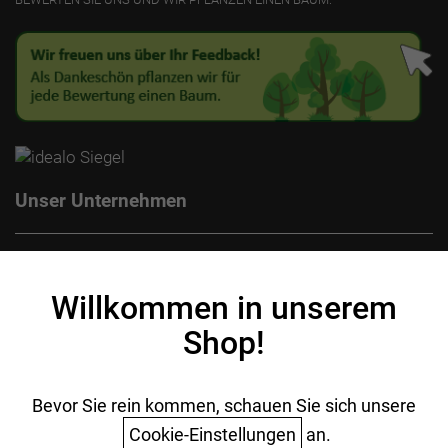
Unser Unternehmen
Kontakt
Impressum
Willkommen in unserem
Datenschutz
Shop!
AGB
Batterieentsorgung
Ihr Einkauf
Bevor Sie rein kommen, schauen Sie sich unsere
Cookie-Einstellungen
an.