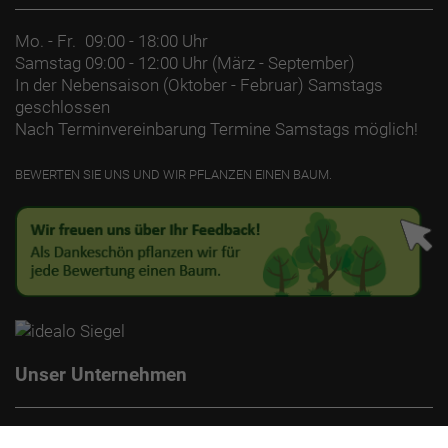
Mo. - Fr.
09:00 - 18:00 Uhr
Samstag
09:00 - 12:00 Uhr (März - September)
In der Nebensaison (Oktober - Februar) Samstags
geschlossen
Nach Terminvereinbarung Termine Samstags möglich!
BEWERTEN SIE UNS UND WIR PFLANZEN EINEN BAUM.
Unser Unternehmen
Kontakt