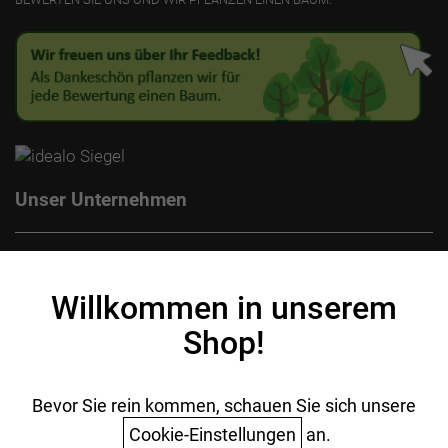
Unser Unternehmen
Kontakt
Impressum
Willkommen in unserem
Datenschutz
Shop!
AGB
Batterieentsorgung
Ihr Einkauf
Bevor Sie rein kommen, schauen Sie sich unsere
Cookie-Einstellungen
an.