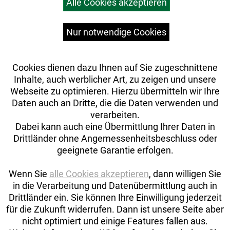
Alle Cookies akzeptieren
Top Artikel
hinten
Versandkosten
Widerrufsrecht
Nur notwendige Cookies
Rahmengröße: Einheitsgröße, die meistens passt
Rahmenmaterial: Aluminium
Cookies dienen dazu Ihnen auf Sie zugeschnittene
Inhalte, auch werblicher Art, zu zeigen und unsere
Gangschaltung: Enviolo CVP Heavy Duty, 6-Loch,
Webseite zu optimieren. Hierzu übermitteln wir Ihre
40fach-Verzahnung
Daten auch an Dritte, die die Daten verwenden und
verarbeiten.
Anzahl Gänge: 1
Dabei kann auch eine Übermittlung Ihrer Daten in
Drittländer ohne Angemessenheitsbeschluss oder
Schalthebel: Enviolo Pro, manueller Schaltdrehgriff
geeignete Garantie erfolgen.
mit Display
Wenn Sie
alle Cookies akzeptieren
, dann willigen Sie
Hinterradbremse: Tektro Wave, 6-Loch-
in die Verarbeitung und Datenübermittlung auch in
Scheibenaufnahme, 180 mm // Tektro Wave, 6-
Drittländer ein. Sie können Ihre Einwilligung jederzeit
Loch, 203 mm
Auftrag widerrufen
für die Zukunft widerrufen. Dann ist unsere Seite aber
nicht optimiert und einige Features fallen aus.
Vorderradbremse: Tektro Wave, 6-Loch-