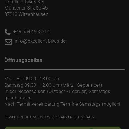
Excellent Bikes KG
Mündener Straße 45
Komfortable und konfigurierbare Sitze
37213 Witzenhausen
Dank seiner wechselbaren Sitzkonfigurationen
wächst das Fetch+ 4 mit deiner Familie und deinen
Bedürfnissen mit.
+49 5542 933314
info@excellent-bikes.de
Entspannt und sicher sitzen
Die komfortablen Sitze aus geformtem EVA-
Kunststoff lassen sich einzeln oder gemeinsam
Öffnungszeiten
neigen, sodass kleine Passagiere komfortabel und
dank 5-Punkt-Gurt auch sicher mitfahren.
Mo. - Fr.
09:00 - 18:00 Uhr
Sichere, stabile Sitzposition
Samstag
09:00 - 12:00 Uhr (März - September)
Sattel und Lenker lassen sich für eine sichere und
In der Nebensaison (Oktober - Februar) Samstags
stabile Sitzposition kinderleicht einstellen.
geschlossen
Nach Terminvereinbarung Termine Samstags möglich!
Praktische Smartphonehalterung
Bosch SmartphoneGrip lädt dein Smartphone beim
BEWERTEN SIE UNS UND WIR PFLANZEN EINEN BAUM.
Fahren auf und verwandelt es in ein praktisches