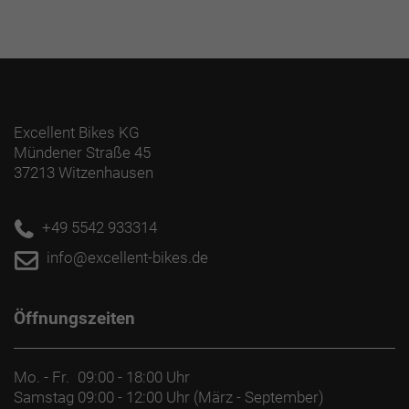
5 mm Versatz, kurz
Räder: Bontrager Paradigm Comp 25, Tubeless
Ready, 25 mm Innenweite, 100 x 12 mm-
Steckachse
Bontrager Paradigm Comp 25, Tubeless Ready, 25
Excellent Bikes KG
mm Innenweite, 11/12fach-Freilaufnabe von
Mündener Straße 45
Shimano, 142 x 12 mm-Steckachse
37213 Witzenhausen
Herstellerdaten gem. GPSR
+49 5542 933314
Marke Trek:
Trek Bicycle GmbH
Wegastraße 8 C
info@excellent-bikes.de
06116 Halle (Saale)
Telefon: 00800 8735 8735
Öffnungszeiten
Mo. - Fr.
09:00 - 18:00 Uhr
Samstag
09:00 - 12:00 Uhr (März - September)