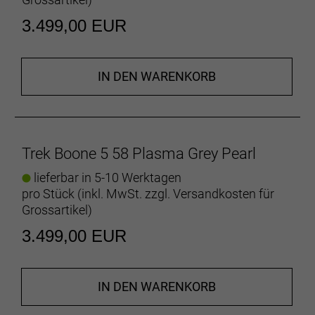
Unsere exklusive Technologien versorgen dich und
3.499,00 EUR
unsere Profi-Rennfahrer mit rennoptimierten Details
für beste Performance. Extrem stabile und
nachgiebige IsoSpeed-Gabel. Intelligentere
Zugführung. Bessere Trageeigenschaften. Robuste
IN DEN WARENKORB
3S-Kettenführung.
Trek Boone 5 58 Plasma Grey Pearl
Denk an die Pedale
Dieses Fahrrad wird ohne Pedale ausgeliefert, denn
lieferbar in 5-10 Werktagen
du wirst mehr Spaß damit haben, wenn du die
pro Stück (inkl. MwSt. zzgl.
Versandkosten für
Pedale nach deinen individuellen Anforderungen
Grossartikel
)
wählst. Mithilfe unseres Pedalratgebers findest du
3.499,00 EUR
die besten Modelle passend zu deinem Fahrstil.
Geschlecht: Uni
IN DEN WARENKORB
Rahmen: 600 Series OCLV Carbon, IsoSpeed,