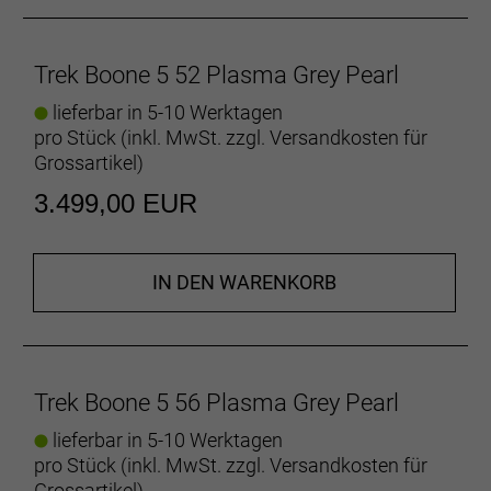
US-Meisterin Katie Compton entwickelt.
- Das hintere IsoSpeed minimiert die ermüdenden
Auswirkungen von holprigen Kursen und erhöht die
Trek Boone 5 52 Plasma Grey Pearl
Nachgiebigkeit, damit du länger kraftvoller in die
Pedale treten kannst.
lieferbar in 5-10 Werktagen
- Geometrie und Rohrprofile des Boone sind voll und
pro Stück (inkl. MwSt. zzgl.
Versandkosten für
ganz auf Cyclocross ausgelegt und erleichtern das
Grossartikel
)
Schultern des Rads, damit du wirklich alle
3.499,00 EUR
Streckenabschnitte dominieren kannst.
- Carbonrahmen sind leichter, nachgiebiger und
effizienter als Rahmen aus Aluminium und damit
auf jeder Cyclocross-Strecke die unbestrittenen
IN DEN WARENKORB
Könige.
Geschmeidig ist schnell
IsoSpeed reduziert die Kraftspitzen von Stößen und
Trek Boone 5 56 Plasma Grey Pearl
Vibrationen, sodass du effizienter und länger
kraftvoll in die Pedale treten kannst.
lieferbar in 5-10 Werktagen
pro Stück (inkl. MwSt. zzgl.
Versandkosten für
Technologie aus dem Cross-Rennsport
Grossartikel
)