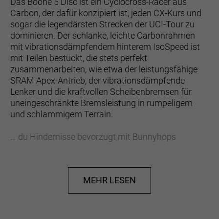
Das Boone 5 Disc ist ein Cyclocross-Racer aus
Carbon, der dafür konzipiert ist, jeden CX-Kurs und
sogar die legendärsten Strecken der UCI-Tour zu
dominieren. Der schlanke, leichte Carbonrahmen
mit vibrationsdämpfendem hinterem IsoSpeed ist
mit Teilen bestückt, die stets perfekt
zusammenarbeiten, wie etwa der leistungsfähige
SRAM Apex-Antrieb, der vibrationsdämpfende
Lenker und die kraftvollen Scheibenbremsen für
uneingeschränkte Bremsleistung in rumpeligem
und schlammigem Terrain.
… du Hindernisse bevorzugt mit Bunnyhops
überspringst und es bei jedem Rennen auf den
obersten Podiumsplatz abgesehen hast. Du suchst
ein hochwertiges CX-Racebike, das genau das
MEHR LESEN
aushält und dich dabei noch gut aussehen lässt.
Einen eleganten, ultraleichten Rahmen aus 600
Series OCLV Carbon mit hinterem IsoSpeed für