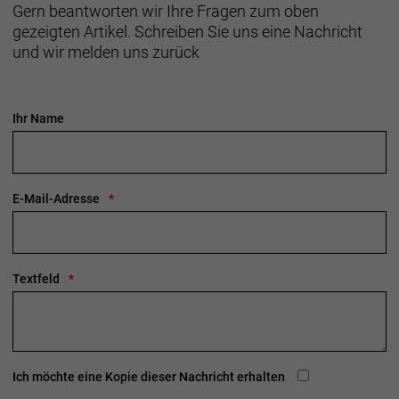
Gern beantworten wir Ihre Fragen zum oben
abgerundet, 160 mm
gezeigten Artikel. Schreiben Sie uns eine Nachricht
Max. Bremsscheibendu
und wir melden uns zurück
Vorderradbremse: Hydraulische Scheibenbremse
SRAM Apex, Flat Mount
SRAM Apex, 12fach
Ihr Name
SRAM Paceline, Center Lock Scheibenaufnahme,
abgerundet, 160 mm
Max. Bremsscheibendu
E-Mail-Adresse
Reifen: Bontrager CX3 Team Issue,
Aramidwulstkern, 120 TPI, 700 x 32 mm
Textfeld
Gabel: Trek Cross, Vollcarbon, konischer
Carbongabelschaft, Flat Mount-
Scheibenbremsaufnahme, 12 x 100 mm
Steckachse
Ich möchte eine Kopie dieser Nachricht erhalten
Schaltwerk hinten: SRAM Apex XPLR, max. 44 Z. an