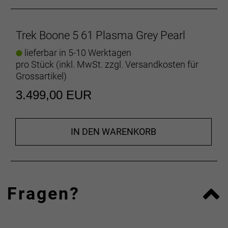
konisches Steuerrohr, interne Zugführung,
Ride Tuned-Sitzturm, 3S-Kettenführung, T47-
Innenlager, Flat Mount-Scheibenbremsaufnahme,
Trek Boone 5 61 Plasma Grey Pearl
142 x 12 mm Steckachse
lieferbar in 5-10 Werktagen
Rahmengröße: 54
pro Stück (inkl. MwSt. zzgl.
Versandkosten für
Grossartikel
)
Rahmenmaterial: Carbon
3.499,00 EUR
Gangschaltung: SRAM Apex XPLR, max. 44 Z. an
größtem Ritzel
IN DEN WARENKORB
Anzahl Gänge: 1
Schalthebel: SRAM Apex, 12fach
Fragen?
Hinterradbremse: Hydraulische Scheibenbremse
SRAM Apex, Flat Mount
SRAM Apex, 12fach
SRAM Paceline, Center Lock Scheibenaufnahme,