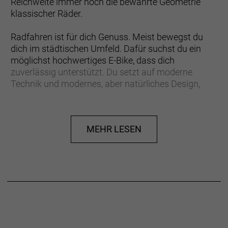
Reichweite immer noch die bewährte Geometrie
klassischer Räder.
Radfahren ist für dich Genuss. Meist bewegst du
dich im städtischen Umfeld. Dafür suchst du ein
möglichst hochwertiges E-Bike, dass dich
zuverlässig unterstützt. Du setzt auf moderne
Technik und modernes, aber natürliches Design,
denn du fährst ein E-Bike, keine Maschine.
Das Beryll Esprit+ setzt auf einen wartungsfreien
MEHR LESEN
Riemenantrieb von Gates: innovativ, sauber und
dauerhaft haltbar. Bosch Performance als Motor
und Shimano Nexus 5 als Schaltung bilden einen
super stimmigen Antrieb. Mit dem tiefen Einstieg
und der leistungsfähigen Federgabel spürst du auf
langen Wegen auch noch Komfort.
Das Beryll Esprit macht es einfach. Draufsetzen und
bewegen: fertig. Nach 100 Metern fängt das