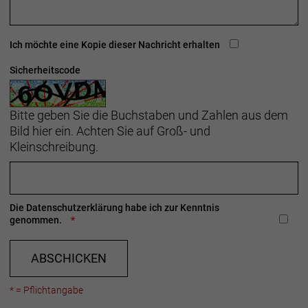
mitgedacht: Du nutzt dafür den gleichen Schlüssel
wie für deinen E-Bike-Akku.
Ich möchte eine Kopie dieser Nachricht erhalten
Geschlecht: Damen
Sicherheitscode
Rahmen: Alpha Smooth Aluminium, Removable
Integrated Battery, interne Zugführung,
Motor Armor, Post Mount-
Bitte geben Sie die Buchstaben und Zahlen aus dem
Scheibenbremsaufnahme, 135 x 5 mm
Bild hier ein. Achten Sie auf Groß- und
Schnellspannachse
Kleinschreibung.
Rahmengröße: S
Rahmenmaterial: Aluminium
Die
Datenschutzerklärung
habe ich zur Kenntnis
genommen.
Gangschaltung: Shimano Nexus C7000, 5fach
ABSCHICKEN
Anzahl Gänge: 1
* = Pflichtangabe
Schalthebel: Shimano Nexus C7000, 5fach