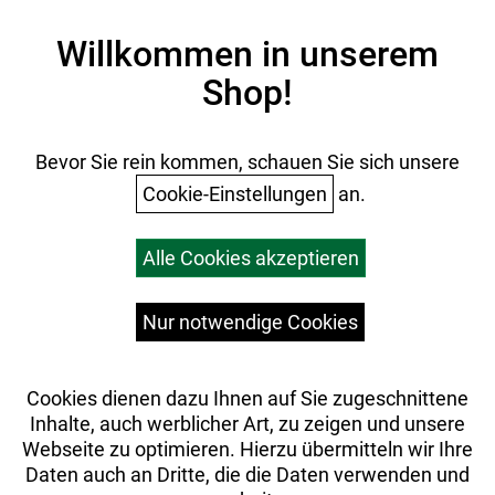
Kontakt
Sattel: Selle Royal Nuvola
Impressum
Willkommen in unserem
Datenschutz
Sattelstütze: Aluminium, gefedert, 31,6 mm,
Shop!
AGB
300 mm Länge
Batterieentsorgung
Räder: Bontrager Connection, Hohlkammerfelge, 32-
Ihr Einkauf
Bevor Sie rein kommen, schauen Sie sich unsere
Loch, 20 mm Innenweite, Presta-Ventil
Cookie-Einstellungen
an.
Shimano QC300, Centerlock
Shimano Nexus C7000, 5fach
Warenkorb
Alle Cookies akzeptieren
Top Artikel
Gepäckträger: MIK-Gepäckträger aus Aluminium
Versandkosten
Widerrufsrecht
Nur notwendige Cookies
Ständer: Pletscher Comp Flex 18
Schutzblech: SKS, Kunststoff, hinten // SKS,
Cookies dienen dazu Ihnen auf Sie zugeschnittene
Kunststoff, vorn
Inhalte, auch werblicher Art, zu zeigen und unsere
Webseite zu optimieren. Hierzu übermitteln wir Ihre
Rücklicht: Spanninga SOLO for e-bike, LED
Daten auch an Dritte, die die Daten verwenden und