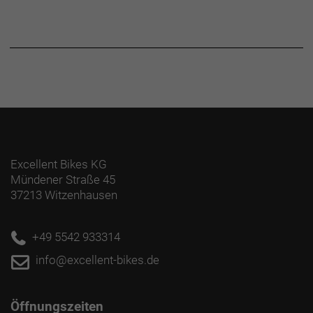
Hinterradbremse: Hydraulische Scheibenbremse
Shimano MT200 // Hydraulische Scheibenbremse
Shimano MT200
Shimano RT30, Centerlock-Scheibenaufnahme,
180 mm // Shimano EM300, Centerlock-
Scheibenaufnahme, 160 mm
Vorderradbremse: Hydraulische Scheibenbremse
Shimano MT200 // Hydraulische Scheibenbremse
Excellent Bikes KG
Shimano MT200
Mündener Straße 45
Shimano RT30, Centerlock-Scheibenaufnahme,
37213 Witzenhausen
180 mm // Shimano EM300, Centerlock-
Scheibenaufnahme, 160 mm
+49 5542 933314
Gabel: SR Suntour NVX30, Spiralfeder, verstellbare
info@excellent-bikes.de
Federvorspannung, 100-mm-Schnellspannachse,
60 mm Federweg
Öffnungszeiten