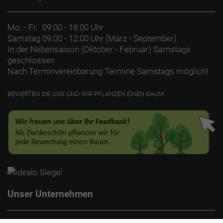
Kurbelsatz: ProWheel, Aluminium, 170 mm
Kurbelarmlänge
Mo. - Fr.
09:00 - 18:00 Uhr
Kassette: Gates CDX, 36 Z., Stahl
Samstag
09:00 - 12:00 Uhr (März - September)
In der Nebensaison (Oktober - Februar) Samstags
Kette: Gates CDX, 130 Z.
geschlossen
Nach Terminvereinbarung Termine Samstags möglich!
Steuersatz: Integrated, sealed cartridge bearing, 1-
1/8" top, 1.5" bottom
BEWERTEN SIE UNS UND WIR PFLANZEN EINEN BAUM.
Lenker: Aluminium, 31,8 mm Klemmung, 25 mm
Rise, 630 mm Breite
Lenkervorbau: Bontrager Aluminium, 31,8 mm,
verstellbar, Blendr-kompatibel
Lenkerband Griffe: Herrmans Clik, ergonomisch, mit
Unser Unternehmen
Klemmung // Herrmans Clik, ergonomisch, mit
Klemmung