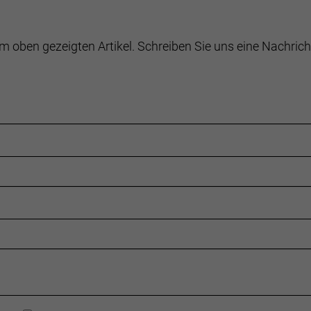
it optischer Ganganzeige, 10-fach
m oben gezeigten Artikel. Schreiben Sie uns eine Nachrich
olben-Scheibenbremse von Shimano, MT401 Bremshebel, M
MT420
m // Shimano EM300, Centerlock-Scheibenaufnahme, 18
olben-Scheibenbremse von Shimano, MT401 Bremshebel, 
MT420
m // Shimano EM300, Centerlock-Scheibenaufnahme, 18
, RaceGuard, mit reflektierendem Streifen, 57-584
er, verstellbare Zugstufe und Druckstufe, konischer Alum
U6000 GS