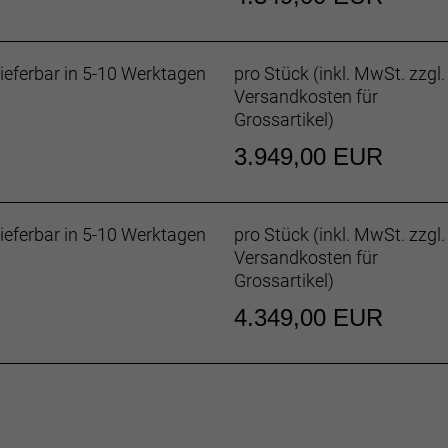
 integriert das Smart System von Bosch jedes digitale Ele
und eBike ABS – zu einem einzigartigen digitalen Erfahrung
ieferbar in 5-10 Werktagen
pro Stück (inkl. MwSt. zzgl.
Versandkosten für
eigt dir, wie weit du dein E-Bike mit einer Ladung fahren
Grossartikel
)
 und für dieses Fahrradmodell können für eine genauere S
3.949,00 EUR
ieferbar in 5-10 Werktagen
pro Stück (inkl. MwSt. zzgl.
niumrahmen mit hydrogeformten Rohren, interne Zugführ
Versandkosten für
e, 135 x 5 mm-Schnellspannachse
Grossartikel
)
4.349,00 EUR
00 GS