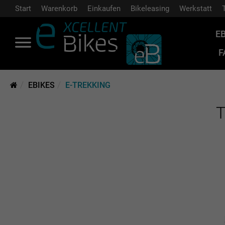
Start
Warenkorb
Einkaufen
Bikeleasing
Werkstatt
E
F
EBIKES
E-TREKKING
T