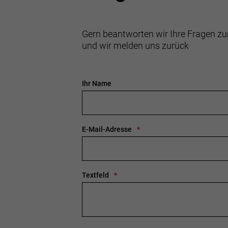
Anzahl Gänge: 1
Schalthebel: Shimano CUES U6000 m
Gern beantworten wir Ihre Fragen zu
und wir melden uns zurück
Hinterradbremse: Hydraulische 4-K
Scheibenbremse Shimano MT401/
Shimano RT30, Center Lock, 203 m
Ihr Name
Vorderradbremse: Hydraulische 4-K
Scheibenbremse Shimano MT401/
Shimano RT30, Center Lock, 203 m
E-Mail-Adresse
Reifen: Schwalbe G-One, Performance
Gabel: SR Suntour Mobie 34, Luftfed
Textfeld
Steckachse, 60 mm Federweg
Schaltwerk hinten: Shimano CUES 