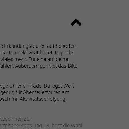
iche Erkundungstouren auf Schotter-,
se Konnektivität bietet. Koppele
ieles mehr. Für eine auf deine
ählen. Außerdem punktet das Bike
ausgefahrener Pfade. Du legst Wert
st genug für Abenteuertouren am
osch mit Aktivitätsverfolgung,
bseinheit zur
artphone-Kopplung. Du hast die Wahl