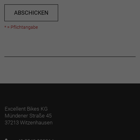
ABSCHICKEN
* = Pflichtangabe
Excellent Bikes KG
Mündener Straße 45
37213 Witzenhausen