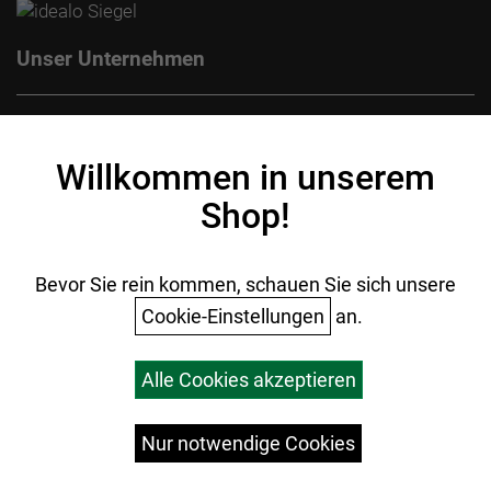
Unser Unternehmen
Kontakt
Impressum
Willkommen in unserem
Datenschutz
Shop!
AGB
Batterieentsorgung
Ihr Einkauf
Bevor Sie rein kommen, schauen Sie sich unsere
Cookie-Einstellungen
an.
Warenkorb
Alle Cookies akzeptieren
Top Artikel
Versandkosten
Widerrufsrecht
Nur notwendige Cookies