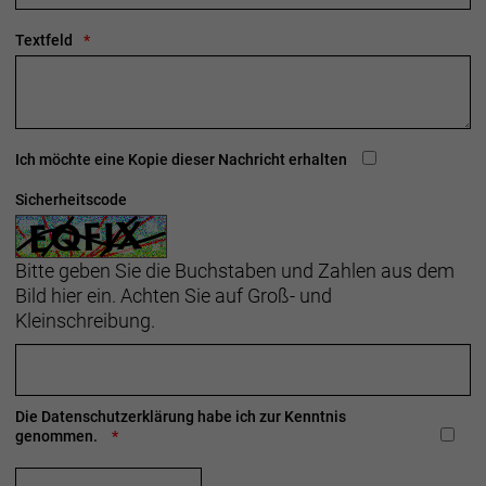
gefertigt.
Textfeld
- Materialtyp: Strick
- Fasergehalt: 44 % recyceltes Polyester / 44 %
Cocona 37.5 Polyester / 12 % Spandex
Herstellerdaten gem. GPSR
Ich möchte eine Kopie dieser Nachricht erhalten
Marke Trek:
Trek Bicycle GmbH
Wegastraße 8 C
Sicherheitscode
06116 Halle (Saale)
Telefon: 00800 8735 8735
Bitte geben Sie die Buchstaben und Zahlen aus dem
Bild hier ein. Achten Sie auf Groß- und
Kleinschreibung.
Die
Datenschutzerklärung
habe ich zur Kenntnis
genommen.