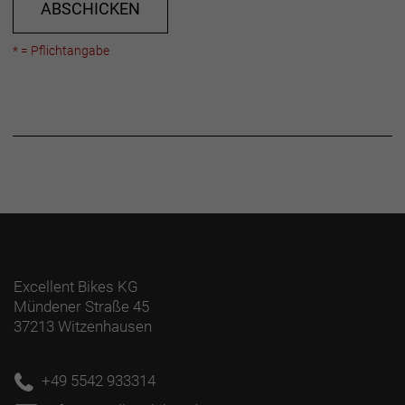
ABSCHICKEN
* = Pflichtangabe
Excellent Bikes KG
Mündener Straße 45
37213 Witzenhausen
+49 5542 933314