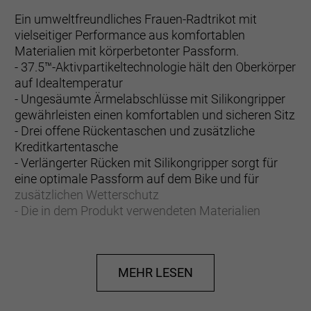
Ein umweltfreundliches Frauen-Radtrikot mit
vielseitiger Performance aus komfortablen
Materialien mit körperbetonter Passform.
- 37.5™-Aktivpartikeltechnologie hält den Oberkörper
auf Idealtemperatur
- Ungesäumte Ärmelabschlüsse mit Silikongripper
gewährleisten einen komfortablen und sicheren Sitz
- Drei offene Rückentaschen und zusätzliche
Kreditkartentasche
- Verlängerter Rücken mit Silikongripper sorgt für
eine optimale Passform auf dem Bike und für
zusätzlichen Wetterschutz
- Die in dem Produkt verwendeten Materialien
entsprechen 13 PET-Wasserflaschen
- UV-Schutzfaktor 50+
- Eng anliegender Schnitt mit aerodynamischer
MEHR LESEN
Passform für verbesserte Performance
Mit ganz viel Liebe für dich und zum Schutz des