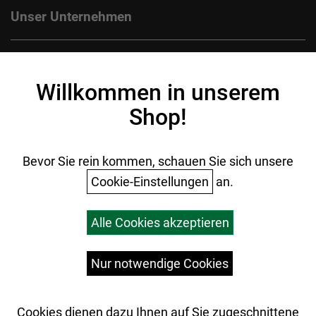
Unser Unternehmen
Kontakt
Impressum
Willkommen in unserem
Datenschutz
Shop!
AGB
Batterieentsorgung
Ihr Einkauf
Bevor Sie rein kommen, schauen Sie sich unsere
Cookie-Einstellungen
an.
Warenkorb
Alle Cookies akzeptieren
Top Artikel
Versandkosten
Widerrufsrecht
Nur notwendige Cookies
Cookies dienen dazu Ihnen auf Sie zugeschnittene