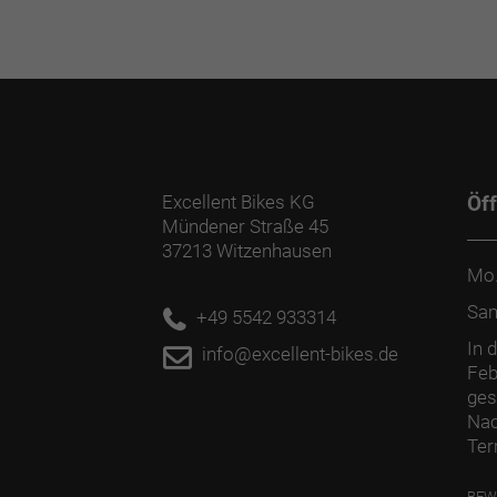
Excellent Bikes KG
Öf
Mündener Straße 45
37213 Witzenhausen
Mo.
Sa
+49 5542 933314
In 
info@excellent-bikes.de
Feb
ges
Nac
Ter
BEW