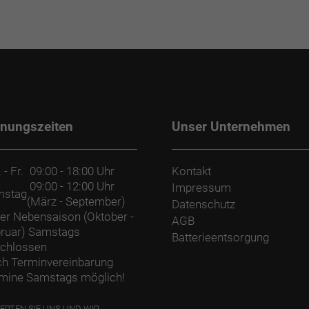
fnungszeiten
Unser Unternehmen
 - Fr.
09:00 - 18:00 Uhr
Kontakt
09:00 - 12:00 Uhr
Impressum
mstag
(März - September)
Datenschutz
der Nebensaison (Oktober -
AGB
ruar) Samstags
Batterieentsorgung
chlossen
h Terminvereinbarung
mine Samstags möglich!
ERTEN SIE UNS UND WIR