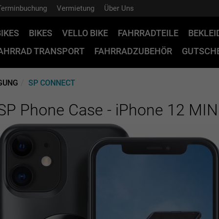
Terminbuchung
Vermietung
Über Uns
BIKES
BIKES
VELLO BIKE
FAHRRADTEILE
BEKLE
AHRRAD TRANSPORT
FAHRRADZUBEHÖR
GUTSCHE
IGUNG
SP CONNECT
SP Phone Case - iPhone 12 MIN