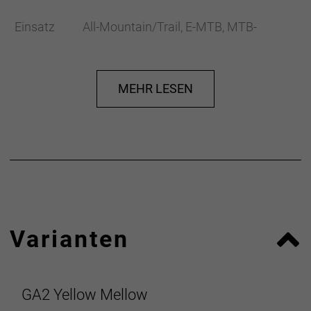
Einsatz All-Mountain/Trail, E-MTB, MTB-
Touring, Cross-Country/Marathon
Gewicht ca.110 g*
Größe One Size
MEHR LESEN
Variante Standard
Klemme Aluminium, schwarz eloxiert
Varianten
GA2 Yellow Mellow