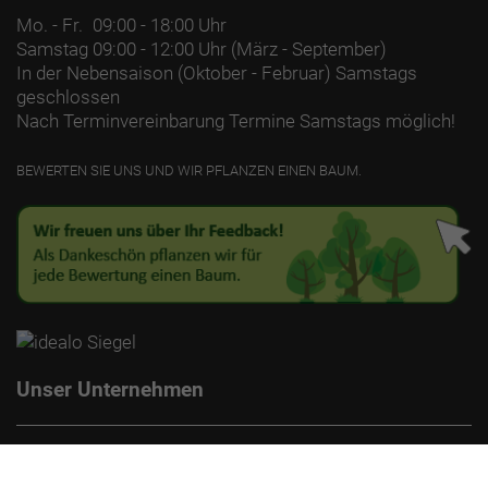
Mo. - Fr.
09:00 - 18:00 Uhr
Samstag
09:00 - 12:00 Uhr (März - September)
In der Nebensaison (Oktober - Februar) Samstags
geschlossen
Nach Terminvereinbarung Termine Samstags möglich!
BEWERTEN SIE UNS UND WIR PFLANZEN EINEN BAUM.
Unser Unternehmen
Kontakt
Impressum