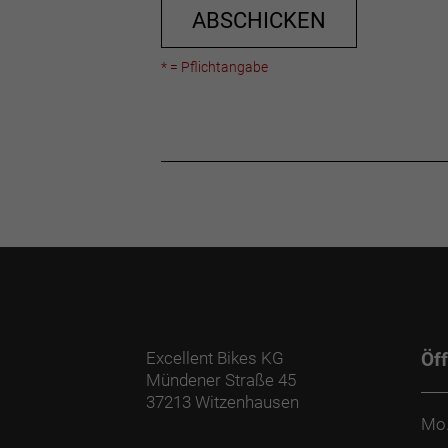
ABSCHICKEN
* = Pflichtangabe
Excellent Bikes KG
Öf
Mündener Straße 45
37213 Witzenhausen
Mo.