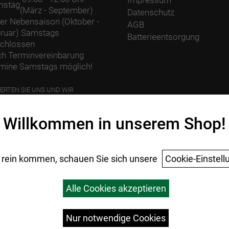
mstag
(März - September)
Datenschutz
der Nebensaison (Oktober -
AGB
ruar) Samstags
Batterieentsorgung
chlossen
h Terminvereinbarung
mine Samstags möglich!
ERTEN SIE UNS UND WIR
ANZEN EINEN BAUM.
Willkommen in unserem Shop!
 rein kommen, schauen Sie sich unsere
Cookie-Einstell
Alle Cookies akzeptieren
Nur notwendige Cookies