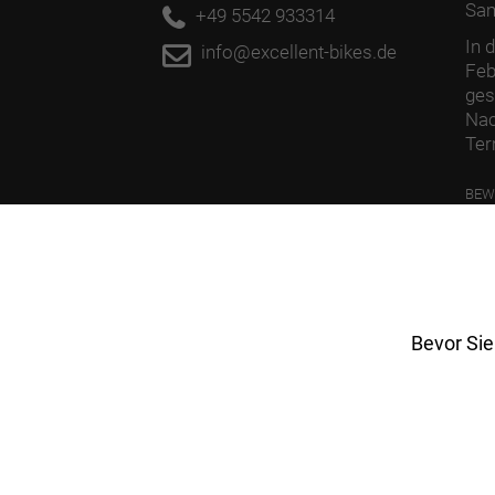
Sa
+49 5542 933314
In 
info@excellent-bikes.de
Feb
ges
Nac
Ter
BEW
PFL
Bevor Sie