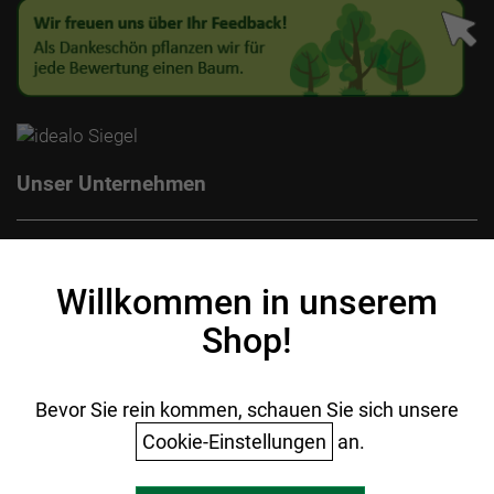
Unser Unternehmen
Kontakt
Impressum
Willkommen in unserem
Datenschutz
Shop!
AGB
Batterieentsorgung
Ihr Einkauf
Bevor Sie rein kommen, schauen Sie sich unsere
Cookie-Einstellungen
an.
Warenkorb