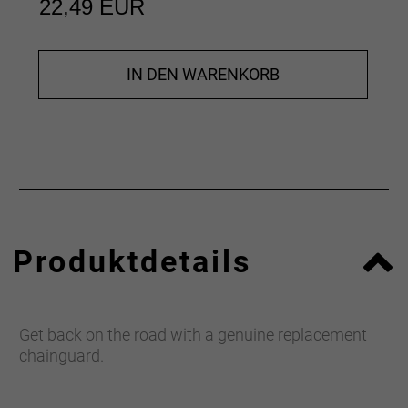
22,49 EUR
IN DEN WARENKORB
Produktdetails
Get back on the road with a genuine replacement
chainguard.