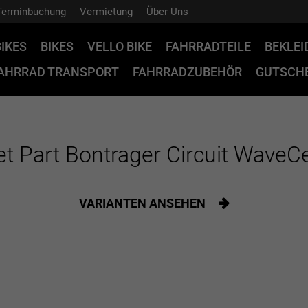
Terminbuchung
Vermietung
Über Uns
BIKES
BIKES
VELLO BIKE
FAHRRADTEILE
BEKLE
AHRRAD TRANSPORT
FAHRRADZUBEHÖR
GUTSCHE
t Part Bontrager Circuit Wave
VARIANTEN ANSEHEN