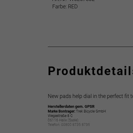
Farbe: RED
Produktdetail
New pads help dial in the perfect fit
Herstellerdaten gem. GPSR
Marke Bontrager:
Trek Bicycle GmbH
Wegastraße 8 C
06116 Halle (Saale)
Telefon: 00800 8735 8735