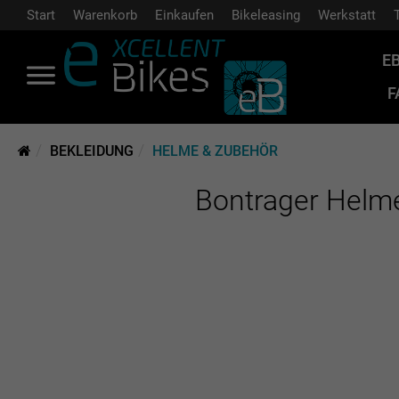
Start
Warenkorb
Einkaufen
Bikeleasing
Werkstatt
E
F
BEKLEIDUNG
HELME & ZUBEHÖR
Bontrager Helme