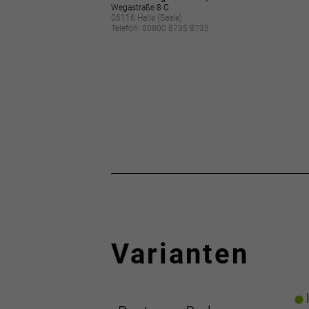
Wegastraße 8 C
06116 Halle (Saale)
Telefon: 00800 8735 8735
Varianten
l