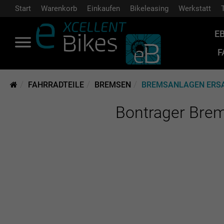
Start
Warenkorb
Einkaufen
Bikeleasing
Werkstatt
E
F
FAHRRADTEILE
BREMSEN
BREMSANLAGEN ERSA
Bontrager Brem