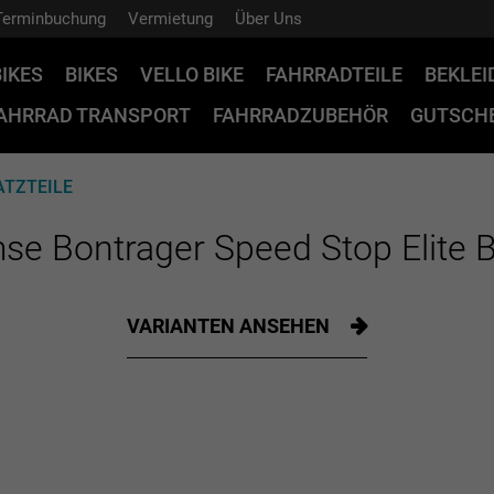
Terminbuchung
Vermietung
Über Uns
BIKES
BIKES
VELLO BIKE
FAHRRADTEILE
BEKLE
AHRRAD TRANSPORT
FAHRRADZUBEHÖR
GUTSCHE
TZTEILE
se Bontrager Speed Stop Elite B
VARIANTEN ANSEHEN