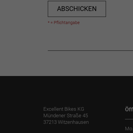
ABSCHICKEN
* = Pflichtangabe
Excellent Bikes KG
Öf
Mündener Straße 45
37213 Witzenhausen
Mo.