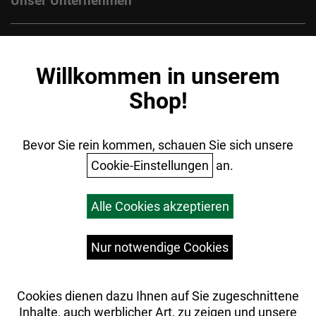
Unser Unternehmen
Kontakt
Impressum
Willkommen in unserem
Datenschutz
Shop!
AGB
Batterieentsorgung
Ihr Einkauf
Bevor Sie rein kommen, schauen Sie sich unsere
Cookie-Einstellungen
an.
Warenkorb
Alle Cookies akzeptieren
Top Artikel
Versandkosten
Widerrufsrecht
Nur notwendige Cookies
Cookies dienen dazu Ihnen auf Sie zugeschnittene
Inhalte, auch werblicher Art, zu zeigen und unsere