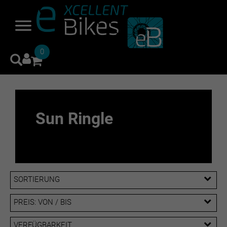
0
Sun Ringle
SORTIERUNG
PREIS: VON / BIS
EUR
VERFÜGBARKEIT