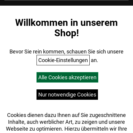
Kontakt
Impressum
Willkommen in unserem
Datenschutz
Shop!
AGB
Batterieentsorgung
Ihr Einkauf
Bevor Sie rein kommen, schauen Sie sich unsere
Cookie-Einstellungen
an.
Warenkorb
Alle Cookies akzeptieren
Top Artikel
Versandkosten
Widerrufsrecht
Nur notwendige Cookies
Cookies dienen dazu Ihnen auf Sie zugeschnittene
Inhalte, auch werblicher Art, zu zeigen und unsere
Webseite zu optimieren. Hierzu übermitteln wir Ihre