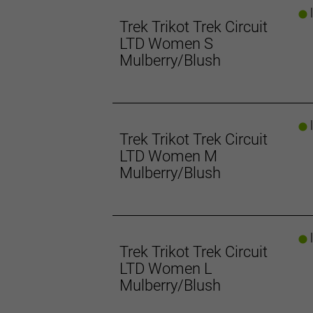
Produkte enthalten recycelte Materia
l
Trek Trikot Trek Circuit
- Materialtyp: Strick
LTD Women S
- Fasergehalt: 44 % recyceltes Polye
Mulberry/Blush
Herstellerdaten gem. GPSR
Marke Trek:
Trek Bicycle GmbH
Wegastraße 8 C
06116 Halle (Saale)
l
Telefon: 00800 8735 8735
Trek Trikot Trek Circuit
LTD Women M
Mulberry/Blush
l
Trek Trikot Trek Circuit
LTD Women L
Mulberry/Blush