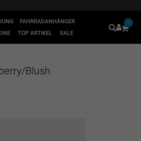
IDUNG
FAHRRADANHÄNGER
0
INE
TOP ARTIKEL
SALE
berry/Blush