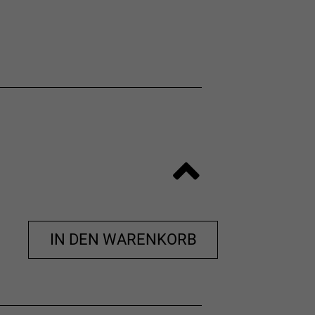
ühl und trocken zu halten und eine
fest.
.
IN DEN WARENKORB
te zu etablieren. Dieses und andere