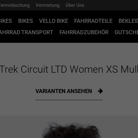
Terminbuchung
Vermietung
Über Uns
BIKES
BIKES
VELLO BIKE
FAHRRADTEILE
BEKLE
AHRRAD TRANSPORT
FAHRRADZUBEHÖR
GUTSCHE
t Trek Circuit LTD Women XS Mul
VARIANTEN ANSEHEN