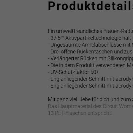
Produktdetail
Ein umweltfreundliches Frauen-Radtr
- 37.5™-Aktivpartikeltechnologie häl
- Ungesäumte Ärmelabschlüsse mit Si
- Drei offene Rückentaschen und zus
- Verlängerter Rücken mit Silikongri
- Die in dem Produkt verwendeten M
- UV-Schutzfaktor 50+
- Eng anliegender Schnitt mit aero
- Eng anliegender Schnitt mit aero
Mit ganz viel Liebe für dich und zum
Das Hauptmaterial des Circuit Women
13 PET-Flaschen entspricht.
37.5™-Technologie