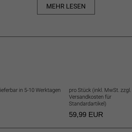
s Circuit beschleunigt die Schweißverdampfung, um dich k
MEHR LESEN
rleisten: 37,5 Grad Celsius.
ongrippern sorgen für einen sicheren Sitz.
sreichend Abdeckung und sitzt dank Silikongrippern rutsch
chlich Platz für alles, was du unbedingt dabeihaben musst
ich gut aussehen und bieten einen UV-Schutz von 50+.
ieferbar in 5-10 Werktagen
pro Stück (inkl. MwSt. zzgl.
Versandkosten für
Standardartikel
)
59,99 EUR
 Planeten
 CO2-Fußabdruck zu reduzieren und zirkuläre Produktkonzep