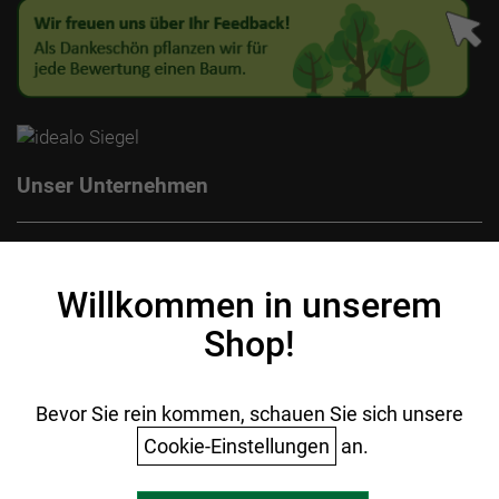
Unser Unternehmen
Kontakt
Impressum
Willkommen in unserem
Datenschutz
Shop!
AGB
Batterieentsorgung
Ihr Einkauf
Bevor Sie rein kommen, schauen Sie sich unsere
Cookie-Einstellungen
an.
Warenkorb