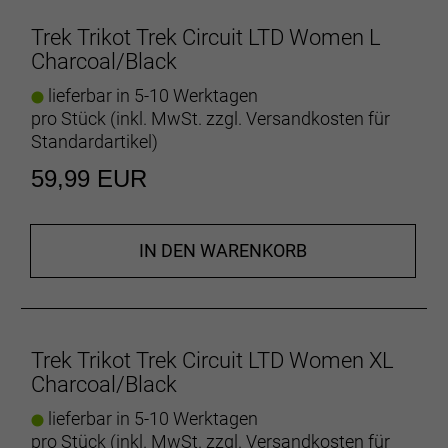
recycelte Materialien und werden mithilfe
Trek Trikot Trek Circuit LTD Women L
umweltfreundlicherer Herstellungsverfahren
Charcoal/Black
gefertigt.
lieferbar in 5-10 Werktagen
- Materialtyp: Strick
pro Stück (inkl. MwSt. zzgl.
Versandkosten für
- Fasergehalt: 44 % recyceltes Polyester / 44 %
Standardartikel
)
Cocona 37.5 Polyester / 12 % Spandex
59,99 EUR
Herstellerdaten gem. GPSR
Marke Trek:
Trek Bicycle GmbH
Wegastraße 8 C
06116 Halle (Saale)
IN DEN WARENKORB
Telefon: 00800 8735 8735
Trek Trikot Trek Circuit LTD Women XL
Charcoal/Black
lieferbar in 5-10 Werktagen
pro Stück (inkl. MwSt. zzgl.
Versandkosten für