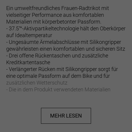
Ein umweltfreundliches Frauen-Radtrikot mit
vielseitiger Performance aus komfortablen
Materialien mit körperbetonter Passform.
- 37.5™-Aktivpartikeltechnologie hält den Oberkörper
auf Idealtemperatur
- Ungesäumte Ärmelabschlüsse mit Silikongripper
gewährleisten einen komfortablen und sicheren Sitz
- Drei offene Rückentaschen und zusätzliche
Kreditkartentasche
- Verlängerter Rücken mit Silikongripper sorgt für
eine optimale Passform auf dem Bike und für
zusätzlichen Wetterschutz
- Die in dem Produkt verwendeten Materialien
entsprechen 13 PET-Wasserflaschen
- UV-Schutzfaktor 50+
- Eng anliegender Schnitt mit aerodynamischer
MEHR LESEN
Passform für verbesserte Performance
- Eng anliegender Schnitt mit aerodynamischer
Passform für verbesserte Performance