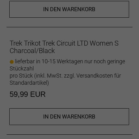
Erweiterte Abdeckung am Rücken
Das verlängerte Rückenteil bietet ausreichend
IN DEN WARENKORB
Abdeckung und sitzt dank Silikongrippern
rutschfest.
Alles Notwendige dabei
Trek Trikot Trek Circuit LTD Women S
Drei offene Rückentaschen bieten reichlich Platz für
Charcoal/Black
alles, was du unbedingt dabeihaben musst.
lieferbar in 10-15 Werktagen nur noch geringe
UV50+
Stückzahl
Die Materialien des Circuit lassen dich gut aussehen
pro Stück (inkl. MwSt. zzgl.
Versandkosten für
und bieten einen UV-Schutz von 50+.
Standardartikel
)
59,99 EUR
Die richtige Pflege
Die richtige Pflege
Bessere Produkte für einen besseren Planeten
IN DEN WARENKORB
Unser erklärtes Ziel ist es, unseren CO2-Fußabdruck
zu reduzieren und zirkuläre Produktkonzepte zu
etablieren. Dieses und andere Produkte enthalten