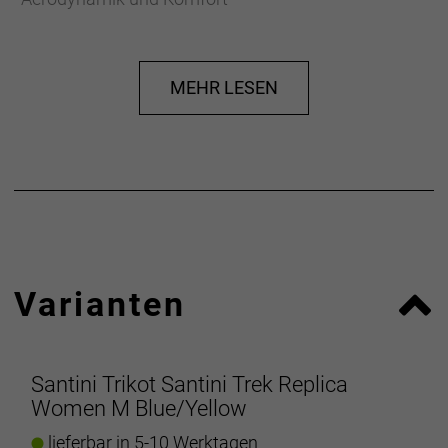
- Durchgehender Reißverschluss ermöglicht auf
langen Anstiegen und an warmen Tagen eine
optimale Belüftung
MEHR LESEN
- Drei offene Rückentaschen bieten Platz für alles
Wesentliche
- Eng anliegender Schnitt mit aerodynamischer
Passform für verbesserte Performance
- Materialtyp: Strick
- Fasergehalt: 100% Polyester
Varianten
Santini Trikot Santini Trek Replica
Women M Blue/Yellow
lieferbar in 5-10 Werktagen